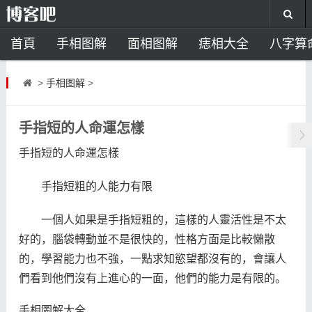
首頁
手相图解
面相图解
痣相大全
八字算
风水开运
助运饰品
风水禁忌
风水问答
招
>
手相图解
>
住宅风水
卧室风水
家居风水
阳宅风水
风
手指短的人命運怎樣
手指短的人命運怎樣
手指短粗的人能力有限
一個人如果是手指短粗的，這樣的人靈活性是不太
好的，腦袋轉動並不是很快的，性格方面是比較懶散
的，學習能力也不強，一點求知慾望都沒有的，會讓人
們看到他們沒有上進心的一面，他們的能力是有限的。
手相圖解大全