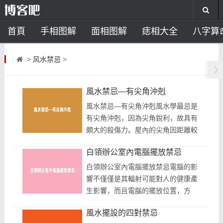
首頁
手相图解
面相图解
痣相大全
八字算
风水开运
助运饰品
风水禁忌
风水问答
招
>
风水禁忌
>
住宅风水
卧室风水
家居风水
阳宅风水
风
風水禁忌—有尖角沖剋
風水禁忌—有尖角沖剋風水學最忌是
有尖角沖剋，因為尖角銳利，故具有
頗大的殺傷力。屋內的尖角因距離較
近，所以殺傷力也特別大。若尖銳的
白領辦公室內電腦擺放禁忌
牆角衝射房門，那便會對睡在房中的
人...
白領辦公室內電腦擺放禁忌電腦的影
響不僅僅是其輻射可能對人的健康產
生影響，而且電腦的擺放位置，方
向，還會對風水產生作用，從而對人
風水擺設的四對禁忌
的運勢產生影響。我們從家居電腦的