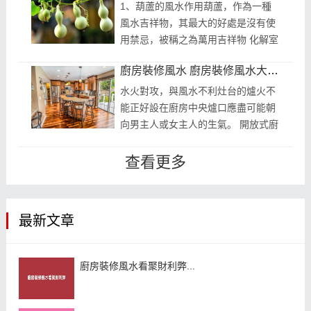
平安...
1、葫蘆的風水作用葫蘆，作為一種
風水吉祥物，其最大的好處是沒有使
用禁忌，被稱之為萬用吉祥物 化解室
內邪氣 居住年頭過久的老房子，社區
廚房裝修風水 廚房裝修風水大忌大全
入住率；因此，擺放風水用品葫蘆需
要...
水火對攻，與風水不利灶台的爐火不
能正好設在廚房中央爐口應盡可能朝
向男主人或女主人的生氣。 開放式廚
房 現代房屋設計中，為了房間的實用
性，很多房屋設計的都是開放式廚
查看更多
房...
最新文章
廚房裝修風水看聚財利弊...