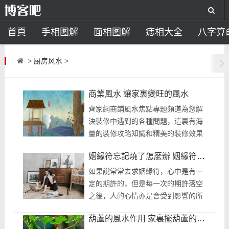
首頁
手相图解
面相图解
痣相大全
八字算
风水开运
助运饰品
风水禁忌
风水问答
招
>
厨房风水
>
住宅风水
卧室风水
家居风水
阳宅风水
风
商業風水 讓家裏變旺的風水
齊家網商鋪風水焦點專題頻道為您解
決裝修中遇到的各種問題，這裏有海
量的裝修攻略知識和精美的裝修效果
圖集合，看商鋪風水相關的文章和圖
姻緣符忘記燒了怎麼辦 姻緣符不用了可以扔掉嗎
片就上齊。 將陰陽理論應用到商業風
水...
如果說常常去求姻緣符，心中是有一
定的期許的，但是每一次的期許落空
之後，人的心情亦是會受到影響的所
以一般，人們在求自己的姻緣的時
葫蘆的風水作用 家裏擺葫蘆的危害
候，還；這些符一般有姻緣符脫單符