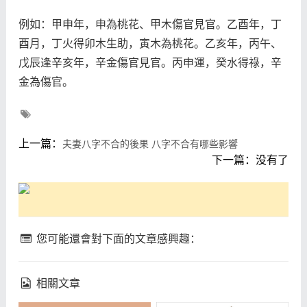
例如：甲申年，申為桃花、甲木傷官見官。乙酉年，丁
酉月，丁火得卯木生助，寅木為桃花。乙亥年，丙午、
戊辰逢辛亥年，辛金傷官見官。丙申運，癸水得祿，辛
金為傷官。
上一篇：
夫妻八字不合的後果 八字不合有哪些影響
下一篇：没有了
您可能還會對下面的文章感興趣：
相關文章