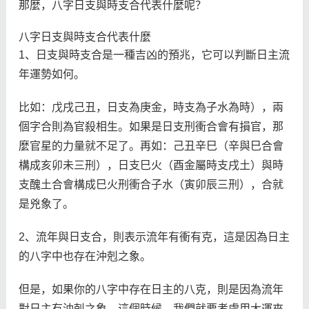
那麼，八字日支與時支合代表什麼呢？
八字日支與時支合代表什麼
1、日支與時支合是一種吉凶的預兆，它可以判斷日主流
年運勢如何。
比如：戊戌己丑，日支為庚金，時支為子水為時），兩
個字合則為官殺相生。如果是日支刑衝合會有損官，那
麼官星的力量就不足了。再如：己丑辛巳（辛與巳合會
構成亥卯未三刑），日支巳火（酉金屬時支戌土）與時
支醜土合會構成巳火刑衝合子水（寅卯辰三刑），合就
是兇象了。
2、流年與日支合，則表示流年有衝有克，這是因為日主
的八字中也存在沖剋之象。
但是，如果你的八字中存在日主的八克，則是因為流年
對日主有沖剋之象。這個時候，我們就要考慮用大運來