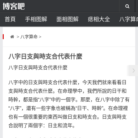
首頁
手相图解
面相图解
痣相大全
八字算
风水开运
助运饰品
风水禁忌
风水问答
招
>
八字算命
>
住宅风水
卧室风水
家居风水
阳宅风水
风
八字日支與時支合代表什麼
八字日支與時支合代表什麼
八字中的日支與時支合代表什麼，今天我們就來看看日
支與時支合代表什麼。在命理學中，我們所說的日干和
時幹，都是指“八字”中的一個字。那麼，在八字中除了有
“八字”，還有一些字象也被稱為“日干、時幹”。在命理裡
也有一個很重要的東西叫做日支和時支合。日支與時支
合說明了兩個字：日主和流年。