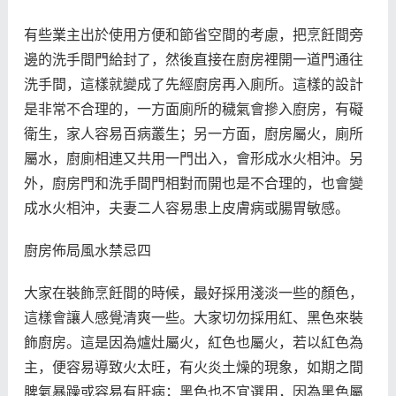
有些業主出於使用方便和節省空間的考慮，把烹飪間旁
邊的洗手間門給封了，然後直接在廚房裡開一道門通往
洗手間，這樣就變成了先經廚房再入廁所。這樣的設計
是非常不合理的，一方面廁所的穢氣會摻入廚房，有礙
衛生，家人容易百病叢生；另一方面，廚房屬火，廁所
屬水，廚廁相連又共用一門出入，會形成水火相沖。另
外，廚房門和洗手間門相對而開也是不合理的，也會變
成水火相沖，夫妻二人容易患上皮膚病或腸胃敏感。
廚房佈局風水禁忌四
大家在裝飾烹飪間的時候，最好採用淺淡一些的顏色，
這樣會讓人感覺清爽一些。大家切勿採用紅、黑色來裝
飾廚房。這是因為爐灶屬火，紅色也屬火，若以紅色為
主，便容易導致火太旺，有火炎土燥的現象，如期之間
脾氣暴躁或容易有肝病；黑色也不宜選用，因為黑色屬