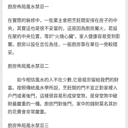
廚房佈局風水禁忌一
在實際的裝修中，一些業主會把烹飪間安排在房子的中
央，其實這也是很不妥當的，這是因為廚房屬火，若設
在屋的中央位置，等於“火燒心臟”，家人健康容易受到影
響。廚房以設在吉位為佳，一般廚房靠在單位一旁較穩
妥。
廚房佈局風水禁忌二
如今相信風水的人不在少數,它是祖宗留給我們的財
富。按照傳統風水學所說，烹飪間的門不宜正對家裡入
戶門或者後門，這樣很容易形成穿堂煞，是穿堂煞中破
財最嚴重的一種。廚房門對後門，家中的錢財莫名其妙
的花費會非常嚴重。
廚房佈局風水禁忌三