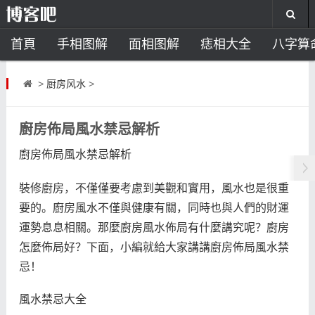
首頁
手相图解
面相图解
痣相大全
八字算
风水开运
助运饰品
风水禁忌
风水问答
招
>
厨房风水
>
住宅风水
卧室风水
家居风水
阳宅风水
风
廚房佈局風水禁忌解析
廚房佈局風水禁忌解析
裝修廚房，不僅僅要考慮到美觀和實用，風水也是很重
要的。廚房風水不僅與健康有關，同時也與人們的財運
運勢息息相關。那麼廚房風水佈局有什麼講究呢？廚房
怎麼佈局好？下面，小編就給大家講講廚房佈局風水禁
忌！
風水禁忌大全