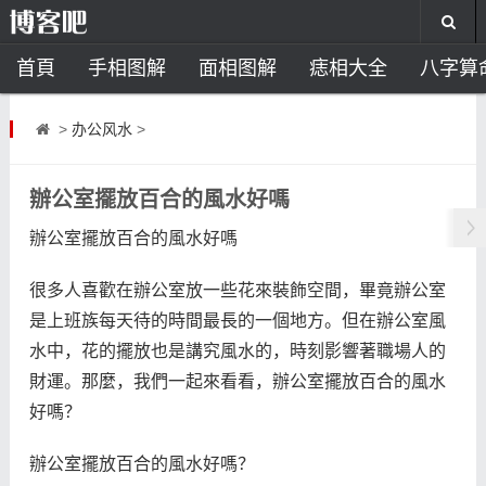
首頁
手相图解
面相图解
痣相大全
八字算
风水开运
助运饰品
风水禁忌
风水问答
招
>
办公风水
>
住宅风水
卧室风水
家居风水
阳宅风水
风
辦公室擺放百合的風水好嗎
辦公室擺放百合的風水好嗎
很多人喜歡在辦公室放一些花來裝飾空間，畢竟辦公室
是上班族每天待的時間最長的一個地方。但在辦公室風
水中，花的擺放也是講究風水的，時刻影響著職場人的
財運。那麼，我們一起來看看，辦公室擺放百合的風水
好嗎？
辦公室擺放百合的風水好嗎？