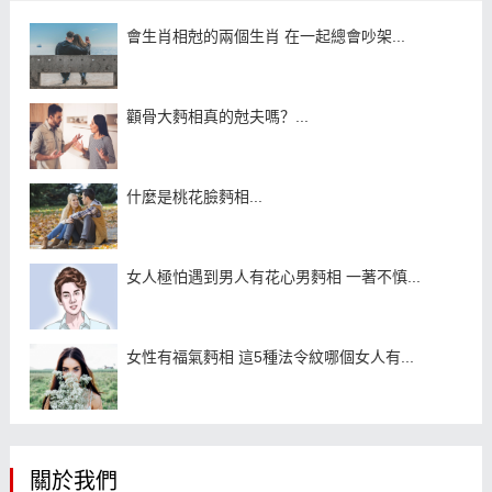
會生肖相尅的兩個生肖 在一起總會吵架...
顴骨大麪相真的尅夫嗎？...
什麼是桃花臉麪相...
女人極怕遇到男人有花心男麪相 一著不慎...
女性有福氣麪相 這5種法令紋哪個女人有...
關於我們