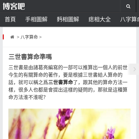
首頁
手相圖解
麪相圖解
痣相大全
八字算
風水開運
助運飾品
風水禁忌
風水問答
招
>
八字算命
>
住宅風水
臥室風水
家居風水
陽宅風水
風
三世書算命準嗎
三世書是由諸葛亮編寫的一部可以推算出一個人的前世
今生的有關算命的著作，要是根據三世書給人算命的
話，就可以稱之爲
三世書算命
了，跟其他的算命方法一
樣，很多人也都是會提出這樣的疑問的，那就是這種算
命方法淮不淮呢？