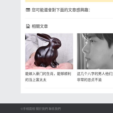
您可能還會對下面的文章感興趣：
相關文章
能嫁入豪门的生肖，能够顺利
这几个八字的男人他们
的当上富太太
非常的忠贞不渝
©手相面相
關於我們
聯系我們