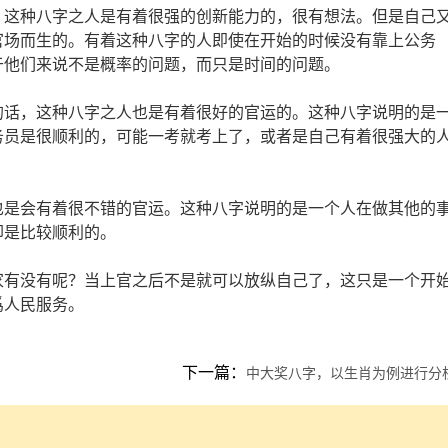
。这种八字之人是有着很强的创新能力的，很有想法。但是自己
官场而生的。有着这种八字的人即使在开始的时候没有靠上公务
于他们来说不是概率的问题，而只是时间的问题。
的话，这种八字之人也是有着很好的官运的。这种八字说明的是
务员是很顺利的，可能一考就考上了，或者是自己有着很强大的
也是会有着很不错的官运。这种八字说明的是一个人在做其他的
却是比较顺利的。
家有没有呢？当上官之后不是就可以放纵自己了，这只是一个开
爲人民服务。
下一篇：
中大奖八字，以生肖为例进行分