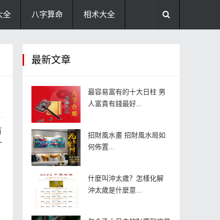
大全
八字算命
相术大全
助运饰品
风水禁忌
风水问答
最新文章
住宅风水
卧室风水
家居风水
最容易富有的十大日柱 男
人富貴有錢最好...
有
招財風水畫 招財風水局如
一
何佈置...
什麼叫沖太歲？怎樣化解
沖太歲是什麼意...