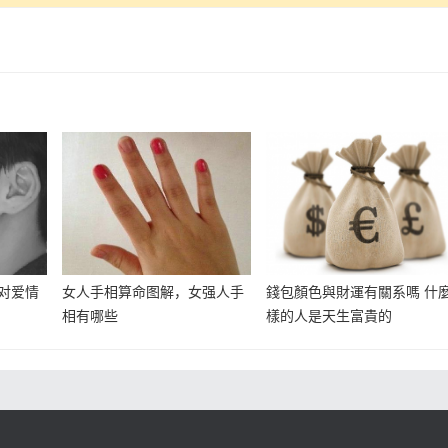
对爱情
女人手相算命图解，女强人手
錢包顏色與財運有關系嗎 什
相有哪些
樣的人是天生富貴的