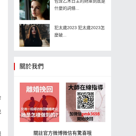
包含乙木日主的財庫到底是
什麼的詞條...
犯太歲2023 犯太歲2023怎
麼破...
關於我們
会
己
關註官方微博微信有驚喜哦
烦