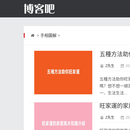
>
手相圖解
>
五種方法助
Z先生
20
五種方法助你旺
嗎？想不想一順
一、生法生法...
旺家運的家
Z先生
20