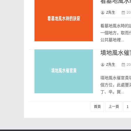
看墓地風水
Z先生
20
看墓地風水時的
一個地方，取而
公共墓地裡...
墳地風水催
Z先生
20
墳地風水催官貴
個方位，此處豐
丁、辛。巽...
首頁
上一頁
1