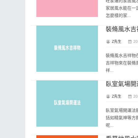
旺家運的家居風
家居風水能在一
怎麼樣的家...
裝脩風水吉
Z先生
20
裝脩風水吉祥物
吉祥物來在裝脩風
祥...
臥室氣場開
Z先生
20
臥室氣場開運法
括如精氣神等方
呢...