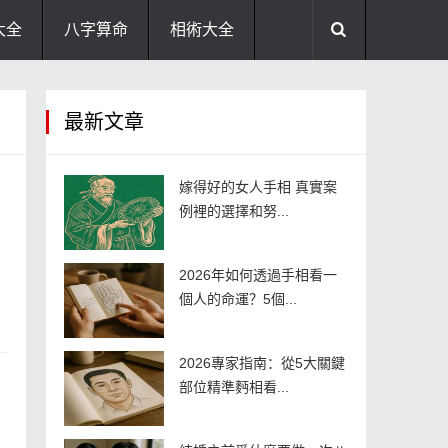
大全
八字算命
相術大全
助運飾品
風水開運
風水知識
最新文章
廚房風水
住宅風水
臥室風水
嫁得好的女人手相 真實案
例裡的選擇和努...
2026年如何透過手相看一
個人的命運？5個...
2026專家指南：從5大關鍵
部位精準麪相看...