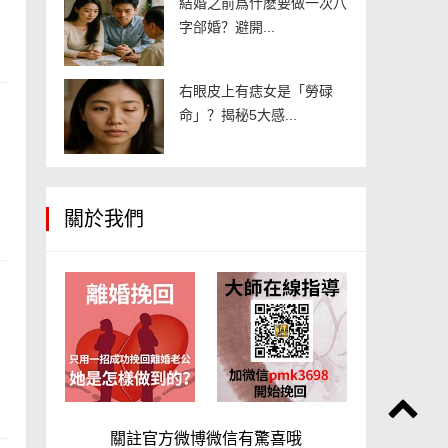
結婚之前爲什麽要做一次八
字郃婚？避開...
右眼皮上有痣女是「勞碌
命」？揭秘5大感...
關於我們
關註官方微博微信有驚喜哦