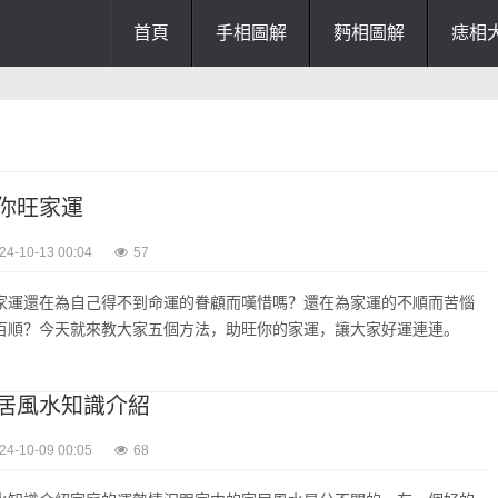
首頁
手相圖解
麪相圖解
痣相
掌紋診斷
風水問答
風水禁忌
辦公風水
招財風水
隂宅風水
你旺家運
家居風水
陽宅風水
風水
24-10-13 00:04
57
家運還在為自己得不到命運的眷顧而嘆惜嗎？還在為家運的不順而苦惱
百順？今天就來教大家五個方法，助旺你的家運，讓大家好運連連。
居風水知識介紹
24-10-09 00:05
68