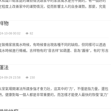
水知識介紹家庭的運勢情況跟家中的家居風水是分不開的，有一個好的
定程度上改善家中的運勢情況，從而影響主人的自身運勢。那麼，究竟
祥物
24-10-08 00:02
82
在裝脩家居風水時候，有時候會出現各種不同的缺陷，但同樣可以透過
水時候進行脩補。吉祥物有的“音吉祥”如葫蘆、音為“護祿”，有的“形吉
運法
24-09-29 23:58
150
臥室氣場開運法所謂身強才會力壯，這其中的“力”，不僅是指力量，還包
麪，健康對每一個人都是非常重要的，而怎樣才能使人最快的恢復“氣力”