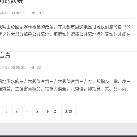
時的訣竅
24-09-08 00:19
102
訣竅由於國家殯葬事業的改革，在大都市周邊地區很難找到屬於自己的
代之的大部分都是公共墓地，那麼如何選擇公共墓地呢？又如何才能在
官貴
24-09-06 00:20
62
墳地風水的三吉六秀催官貴三吉六秀催官貴三吉方，即指亥、震、庚三
滿秀麗，主發富貴極品，福祿壽俱全。六秀位，即指艮、巽、兌、丙、
2
3
4
5
下一頁
末頁