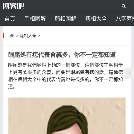
首頁
手相圖解
麪相圖解
痣相大全
八字算
風水開運
助運飾品
風水禁忌
風水問答
招
>
痣相大全
>
住宅風水
臥室風水
家居風水
陽宅風水
風
眼尾処有痣代表含義多，你不一定都知道
眼尾処是我們麪相上麪的一個部位，這個部位在麪相學
上麪有著很多的含義，而要是
眼尾処有痣
的話，這種痣
相在痣相大全中的代表含義也是很多的，你不一定都知
道。