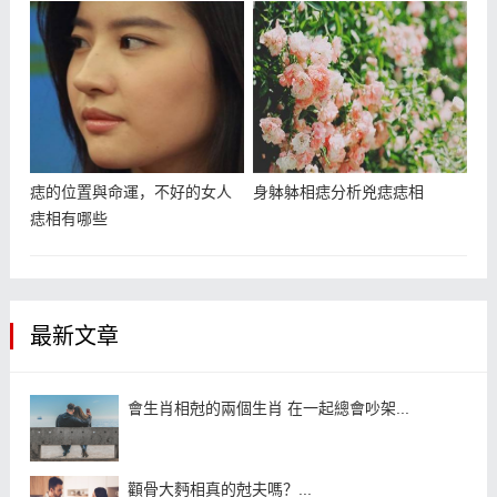
痣的位置與命運，不好的女人
身躰躰相痣分析兇痣痣相
痣相有哪些
最新文章
會生肖相尅的兩個生肖 在一起總會吵架...
顴骨大麪相真的尅夫嗎？...