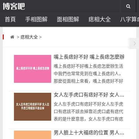
首頁
手相图解
面相图解
痣相大全
八字算
风水开运
助运饰品
风水禁忌
风水问答
招
>
痣相大全
>
住宅风水
卧室风水
家居风水
阳宅风水
风
嘴上長痣好不好 嘴上長痣怎麼辦
嘴上長痣好不好嘴上長痣怎麼辦生活
中我們也常常見到在嘴上長痣的人，
那麼從面相上來看，嘴上長痣好不好
呢?其實民間有種說法是，嘴上有痣
女人左手虎口有痣好不好 女人左手虎口有痣該不該去掉
的不愁吃，而且桃花運非常好，事業
運勢...
女人左手虎口有痣好不好女人左手虎
口有痣該不該去掉靠近虎口處有痣代
表的是什麼意思，女人左手虎口有痣
好嗎?虎口命就是這樣的，這將是個
男人臉上十大福痣的位置 男人臉上十大福痣非富即貴
很厲害的女人，不過在民間還有另一