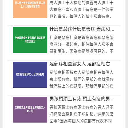
種說...
男人臉上十大福痣的位置男人臉上十
大福痣非富即貴臉上有痣是一件很常
見的事情，每個人的臉上都會有痣，
不過每個痣的位置不同含義也是不一
什麼是惡痣什麼是善痣 善痣和惡痣怎麼區分
樣的，所以有些人會去醫院把不好的
痣...
什麼是惡痣什麼是善痣善痣和惡痣怎
麼區分一說起痣，相信每個人都不會
感到陌生，因為痣是隨處可見的，不
管是黑痣還是紅痣，那麼在痣相學當
足部痣相圖解女人 足部痣相右
中每顆痣都代表不同含義，有好有
壞，...
足部痣相圖解女人足部痣相右每個人
身上都有痣，我們的足部的痣就沒有
我們臉上的痣顯眼，那我們足部的痣
有什麼含義嗎，足部痣相圖解女人可
男孩頭頂上有痣 頭上有痣的男人好不好
以告訴你腳上的痣都有什麼意思，腳
縫...
男孩頭頂上有痣頭上有痣的男人好不
好經常會聽到痣不能亂點，這是怎麼
回事?因為每個人的痣都有代表不同
的含義，有些人還會為了好運勢去加