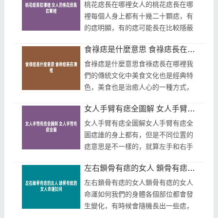
現...
桃花痣長在哪裡女人的桃花痣長在哪
裡每個人身上都有十幾二十顆痣，有
的痣明顯，有的痣可能長在比較隱蔽
的地方，很多人沒有注意到，痣相學
食祿痣是什麼意思 食祿痣長在哪裡
中有一種叫做桃花痣，那麼桃花痣長
在...
食祿痣是什麼意思食祿痣長在哪裡我
們的傳統文化中美食文化也是經典特
色，美食也是治癒人心的一種方式，
很多人都希望自己能吃上各種各樣的
女人手臂有痣全圖解 女人手臂有痣全圖
好吃的，老人常說嘴角長痣能吃是
福，...
女人手臂有痣全圖解女人手臂有痣全
圖痣誰的身上都有，但是不同位置的
痣意思是不一樣的，就算左手和右手
長在同一個位置，但是左右不同意思
左右鎖骨有痣的女人 鎖骨有痣的女人命運如何
也是不一樣的，女人手臂有痣全圖
解，...
左右鎖骨有痣的女人鎖骨有痣的女人
命運如何我們的身體各個部位都會發
生變化，有時候會隨機長出一些痣，
這在相學看來也是有寓意的，那麼鎖