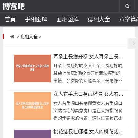
首頁
手相图解
面相图解
痣相大全
八字算
风水开运
助运饰品
风水禁忌
风水问答
招
>
痣相大全
>
住宅风水
卧室风水
家居风水
阳宅风水
风
耳朵上長痣好嗎 女人耳朵上長痣好嗎
耳朵上長痣好嗎女人耳朵上長痣好嗎
耳朵上長痣好嗎?長痣是無法控制的
事情，那麼你們知道耳朵上長痣好不
好嗎?一般長痣會在哪個位置，代表
女人右手虎口有痣權貴 女人右手虎口突然長痣的寓意
什麼意思，如果你也想要了解更多耳
朵長痣...
女人右手虎口有痣權貴女人右手虎口
突然長痣的寓意虎口是在大拇指跟食
指的連線處的位置，這個位置長痣據
說是指權貴，民間說女人右手虎口有
桃花痣長在哪裡 女人的桃花痣長在哪裡
痣權貴，這是你個人的財運不錯的表