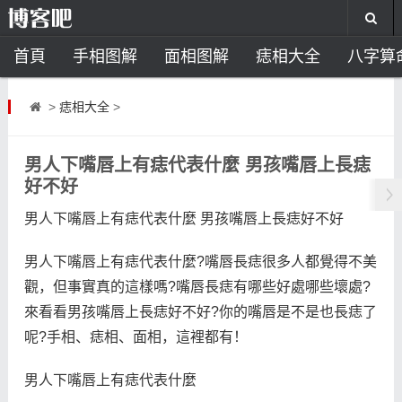
首頁
手相图解
面相图解
痣相大全
八字算
风水开运
助运饰品
风水禁忌
风水问答
招
>
痣相大全
>
住宅风水
卧室风水
家居风水
阳宅风水
风
男人下嘴唇上有痣代表什麼 男孩嘴唇上長痣
好不好
男人下嘴唇上有痣代表什麼 男孩嘴唇上長痣好不好
男人下嘴唇上有痣代表什麼?嘴唇長痣很多人都覺得不美
觀，但事實真的這樣嗎?嘴唇長痣有哪些好處哪些壞處?
來看看男孩嘴唇上長痣好不好?你的嘴唇是不是也長痣了
呢?手相、痣相、面相，這裡都有！
男人下嘴唇上有痣代表什麼