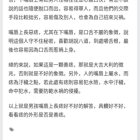
說的話也隨便脫口而出，容易得罪人，而且他們的交際
手段比較拙劣，容易傷及別人，也會為自己招來災禍。
嘴唇上長惡痣，尤其在下嘴唇，是口舌不嚴的象徵，說
明這個人守不住秘密，喜歡胡說八道，到處嚼舌根，最
後也容易因為口舌而惹禍上身。
總的來說，如果這是一顆善痣，那就是大吉大利的徵
兆，否則就是不好的象徵。另外，人的嘴唇上屬水，而
痣為汙穢之點，若此處有痣則容易犯水險，水中汙穢，
命中犯水，需要防範水禍的侵擾。
以上就是男孩嘴唇上長痣好不好的解答，具體好不好，
看看痣的外形是否是善痣。