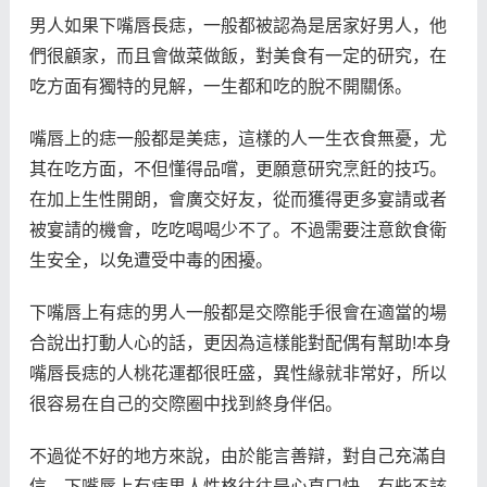
男人如果下嘴唇長痣，一般都被認為是居家好男人，他
們很顧家，而且會做菜做飯，對美食有一定的研究，在
吃方面有獨特的見解，一生都和吃的脫不開關係。
嘴唇上的痣一般都是美痣，這樣的人一生衣食無憂，尤
其在吃方面，不但懂得品嚐，更願意研究烹飪的技巧。
在加上生性開朗，會廣交好友，從而獲得更多宴請或者
被宴請的機會，吃吃喝喝少不了。不過需要注意飲食衛
生安全，以免遭受中毒的困擾。
下嘴唇上有痣的男人一般都是交際能手很會在適當的場
合說出打動人心的話，更因為這樣能對配偶有幫助!本身
嘴唇長痣的人桃花運都很旺盛，異性緣就非常好，所以
很容易在自己的交際圈中找到終身伴侶。
不過從不好的地方來說，由於能言善辯，對自己充滿自
信，下嘴唇上有痣男人性格往往是心直口快，有些不該