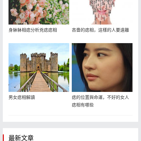
身躰躰相痣分析兇痣痣相
吝嗇的痣相，這樣的人要遠離
男女痣相解讀
痣的位置與命運，不好的女人
痣相有哪些
最新文章