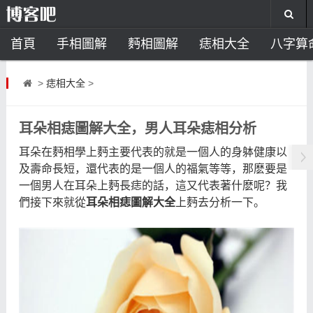
首頁
手相圖解
麪相圖解
痣相大全
八字算
風水開運
助運飾品
風水禁忌
風水問答
招
>
痣相大全
>
住宅風水
臥室風水
家居風水
陽宅風水
風
耳朵相痣圖解大全，男人耳朵痣相分析
耳朵在麪相學上麪主要代表的就是一個人的身躰健康以
及壽命長短，還代表的是一個人的福氣等等，那麽要是
一個男人在耳朵上麪長痣的話，這又代表著什麽呢？我
們接下來就從
耳朵相痣圖解大全
上麪去分析一下。