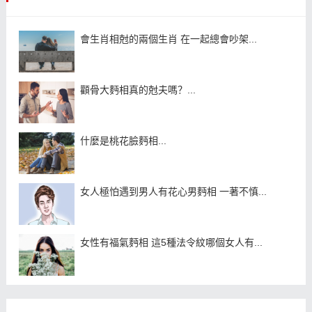
會生肖相尅的兩個生肖 在一起總會吵架...
顴骨大麪相真的尅夫嗎？...
什麼是桃花臉麪相...
女人極怕遇到男人有花心男麪相 一著不慎...
女性有福氣麪相 這5種法令紋哪個女人有...