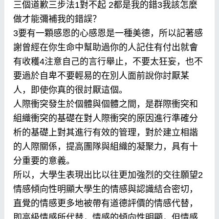
三個道歉三步法1對不起 2都是我的錯3我該怎麼
做才能彌補我的錯誤？
3要有一顆感恩的心感恩是一種美德，所以記著感
謝曾經在你生命中幫助過你的人記住有付出就會
有收穫4注意自己的言行舉止，不要太狂妄，也不
要過於自卑不要輕易的在別人面前說你討厭某
人，即使你真的很討厭這個。
人際衝突發生於個體與個體之間，是群際衝突和
組織衝突的基礎在對人際衝突的原因進行準確分
析的基礎上對其進行有效的管理，對於建立相諧
的人際關係，提高團隊與組織的凝聚力，具有十
分重要的意義。
所以，大學生表現出比以往更加強烈的交往願望2
情感傾向性明顯大學生的情感與認識結合密切，
直覺的情感更多地被帶有道德評價的情感代替，
即高級情感所代替，情感的傾向性明顯，但情感