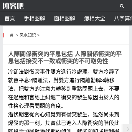
首頁
手相图解
面相图解
痣相大全
八字算
风水开运
助运饰品
风水禁忌
风水问答
招
>
风水知识
>
住宅风水
卧室风水
家居风水
阳宅风水
风
人際關係衝突的平息包括 人際關係衝突的平
息包括接受不一致或衝突的不可避免性
冷卻法對衝突事件雙方進行冷處理，雙方冷靜了
就會平息2隔離法，對雙方進行隔離勸解3轉移
法，把雙方的注意力轉移到重點問題上去，不要
在過程和言語上糾纏二衝突的發生原因由於人的
性格心理看問題的角度。
潛伏期當從內心知覺到有衝突發生，雖然尚未到
爆發的那一刻，其實就已進入人際衝突的階段此
階段需加強對潛伏期的偵測，就能預知或控制衝