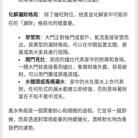
化解漏財格局
： 除了催旺財位，檢查並化解家中可能存
在的「漏財」格局也同樣重要。
穿堂煞
：大門正對後門或窗戶，氣流直接穿堂而
出，是典型的漏財格局。可以在中間設置玄關、屏
風或高大家具進行阻隔。
開門見灶
：廚房的爐灶代表家中的財庫和食祿。
一開大門就直接看到爐灶，象徵財庫外露，容易破
財。可以用門簾或屏風遮擋。
水龍頭或馬桶漏水
：家中的水在風水上亦代表
財。任何形式的漏水都應立即修復，否則意味著財
富在不知不覺中流失。
風水佈局是一個需要耐心和細緻的過程。它並非一蹴即
幾，而是透過對環境能量的持續優化，潛移默化地改善
我們的運勢。