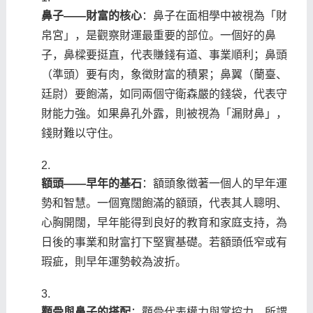
鼻子——財富的核心
：鼻子在面相學中被視為「財
帛宮」，是觀察財運最重要的部位。一個好的鼻
子，鼻樑要挺直，代表賺錢有道、事業順利；鼻頭
（準頭）要有肉，象徵財富的積累；鼻翼（蘭臺、
廷尉）要飽滿，如同兩個守衛森嚴的錢袋，代表守
財能力強。如果鼻孔外露，則被視為「漏財鼻」，
錢財難以守住。
額頭——早年的基石
：額頭象徵著一個人的早年運
勢和智慧。一個寬闊飽滿的額頭，代表其人聰明、
心胸開闊，早年能得到良好的教育和家庭支持，為
日後的事業和財富打下堅實基礎。若額頭低窄或有
瑕疵，則早年運勢較為波折。
顴骨與鼻子的搭配
：顴骨代表權力與掌控力。所謂