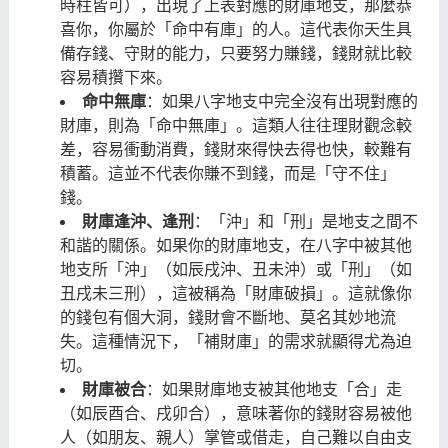
時柱皆可），出現了上表對應的財庫地支，那麼恭
喜你，你屬於「命中有庫」的人。這代表你天生具
備存錢、守財的能力，只要努力賺錢，錢財就比較
容易積攢下來。
命中無庫
：如果八字地支中完全沒有出現對應的
財庫，則為「命中無庫」。這類人往往理財觀念較
差，容易衝動消費，錢財來得快去得也快，較難有
積蓄。這並不代表你賺不到錢，而是「守不住」
錢。
財庫逢沖、逢刑
：「沖」和「刑」是地支之間不
和諧的關係。如果你的財庫地支，在八字中被其他
地支所「沖」（如辰戌沖、丑未沖）或「刑」（如
丑戌未三刑），這被稱為「財庫破損」。這就像你
的錢包有個大洞，錢財會不斷地、莫名其妙地流
失。這種情況下，「補財庫」的需求就顯得尤為迫
切。
財庫被合
：如果財庫地支被其他地支「合」走
（如辰酉合、戌卯合），意味著你的錢財容易被他
人（如朋友、親人）掌管或借走，自己難以自由支