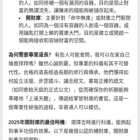
的人。如同修補一個有漏洞的容器，目的是阻止財
富的無謂流失，讓賺來的錢能夠被儲存起來。
開財庫
：主要針對「命中無庫」或財庫之門緊閉
的人。如同為一個沒有容器的人創造一個容器，或
用鑰匙打開上鎖的寶庫大門，目的是建立或開啟一
個能夠接收和容納財富的空間。
為何需要專業道長？
有些人可能會問，我可以在家自己
燒香拜拜嗎？雖然心誠則靈，但專業的科儀有其不可替
代性。合格的道長經過長期的修行與傳承，他們懂得如
何設立法壇、步罡踏斗、誦念經文、書寫正確的疏文
（如同寄給天庭的正式公文），從而確保你的祈願能夠
準確地「上達天聽」，傳遞給掌管財庫的曹官。這是一
個專業性極強的過程，非普通人可以模仿。
2025年開財庫的最佳時機
： 選擇吉時進行科儀，能夠起
到事半功倍的效果。以下是幾個公認的補財庫、開財庫
的黃金時間點：