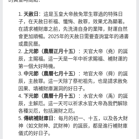
天赦日
：這是玉皇大帝赦免眾生罪過的特殊日
子，在天赦日祈福、懺悔、赦罪，效果尤為顯著。
在請求補財庫之前，先洗清自身的業障，財運自然
會更加順暢。2025年的天赦日需要查詢當年的通書
或農民曆。
上元節（農曆正月十五）
：天官大帝（堯）的誕
辰，主賜福。這一天是一年中祈求賜福、補財運的
第一個大好時機。
中元節（農曆七月十五）
：地官大帝（舜）的誕
辰，主赦罪。這一天除了祭祀祖先，也是請求赦免
因果、填補財庫漏洞的好日子。
下元節（農曆十月十五）
：水官大帝（禹）的誕
辰，主解厄。這一天可以祈求水官大帝為我們解除
各種災厄，包括漏財之厄。
傳統補財庫日
：每月的初一、十五，以及各大財
神（如文財神、武財神）的誕辰，都是進行補財庫
儀式的好日子。