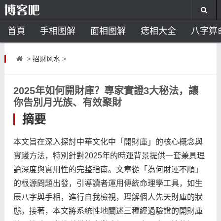
首頁
手相图解
面相图解
痣相大全
八字算
风水开运
助运饰品
风水禁忌
风水问答
招
>
招财风水
>
住宅风水
卧室风水
家居风水
阳宅风水
风
2025年如何開財庫？專家實證3大秘法，讓
你告別月光族、有效聚財
摘要
本文旨在深入探討中華文化中「開財庫」的核心概念與
實踐方法，特別針對2025年的時運背景提供一套兼具理
論深度與實用性的完整指南。文章從「為何財運不順」
的根源問題出發，引導讀者運用傳統命理學工具，如生
辰八字與手相，進行自我檢視，理解個人先天財庫的狀
態。接著，本文將系統性地闡述三種經過驗證的開財庫