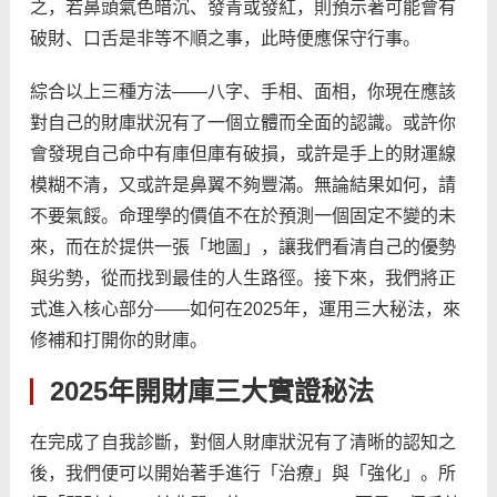
之，若鼻頭氣色暗沉、發青或發紅，則預示著可能會有
破財、口舌是非等不順之事，此時便應保守行事。
綜合以上三種方法——八字、手相、面相，你現在應該
對自己的財庫狀況有了一個立體而全面的認識。或許你
會發現自己命中有庫但庫有破損，或許是手上的財運線
模糊不清，又或許是鼻翼不夠豐滿。無論結果如何，請
不要氣餒。命理學的價值不在於預測一個固定不變的未
來，而在於提供一張「地圖」，讓我們看清自己的優勢
與劣勢，從而找到最佳的人生路徑。接下來，我們將正
式進入核心部分——如何在2025年，運用三大秘法，來
修補和打開你的財庫。
2025年開財庫三大實證秘法
在完成了自我診斷，對個人財庫狀況有了清晰的認知之
後，我們便可以開始著手進行「治療」與「強化」。所