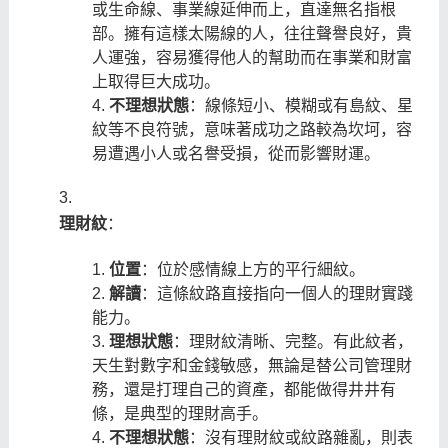
或生命線、事業線延伸而上，直達無名指根
部。擁有這樣太陽線的人，往往聲譽良好，貴
人運強，容易獲得他人的幫助而在事業和財富
上取得巨大成功。
不理想狀態
：線條短小、模糊或有島紋、星
紋等不良符號，意味著成功之路較為坎坷，容
易遭遇小人或名譽受損，從而影響財運。
理財紋
：
位置
：位於感情線上方的平行細紋。
解讀
：這條紋路直接指向一個人的理財實踐
能力。
理想狀態
：理財紋清晰、完整。有此紋者，
天生對數字和金錢敏感，無論是替公司管理財
務，還是打理自己的資產，都能做得井井有
條，是典型的理財高手。
不理想狀態
：沒有理財紋或紋路雜亂，則表