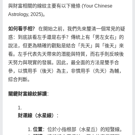
與財富相關的線紋主要有以下幾條 (Your Chinese
Astrology, 2025)。
如何看手相？
在開始之前，我們先來釐清一個常見的疑
惑：到底該看左手還是右手？傳統上有「男左女右」的
說法，但更為精確的觀點是結合「先天」與「後天」來
看。左手代表先天帶來的潛能與特質，而右手則反映後
天努力與現實的發展。因此，最全面的方法是雙手合
參，以慣用手（後天）為主，非慣用手（先天）為輔，
綜合判斷。
關鍵財富線紋解讀
：
財運線（水星線）
：
位置
：位於小指根部（水星丘）的短豎線。