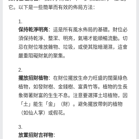
它。以下是一些簡單而有效的佈局方法：
保持乾淨明亮
：這是所有風水佈局的基礎。財位必
須保持乾淨、整潔、明亮，氣場才能順暢流動。切
忌在財位堆放雜物、垃圾，或使其陰暗潮濕，這會
嚴重阻礙財氣的聚集。
擺放招財植物
：在財位擺放生命力旺盛的闊葉綠色
植物，如發財樹、金錢樹、富貴竹等。植物的生長
象徵著財富的生生不息。注意要選擇土培植物，因
「土」能生「金」（財）。避免擺放帶刺的植物
（如仙人掌）或假花。
放置招財吉祥物
：