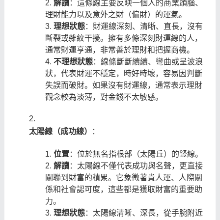
解讀
：這條線主要反映一個人的商業頭腦、
理財能力以及意外之財（偏財）的運氣。
理想狀態
：財運線深刻、清晰、直長，沒有
斷裂或雜紋干擾。擁有多條深刻財運線的人，
通常財運亨通，非常善於理財和把握商機。
不理想狀態
：線條斷斷續續、彎曲或呈波浪
狀，代表財運不穩定，時好時壞，容易因判斷
失誤而破財。如果沒有財運線，通常表示理財
觀念較為淡薄，對金錢不太敏感。
太陽線（成功線）
：
位置
：位於無名指根部（太陽丘）的豎線。
解讀
：太陽線不僅代表成功與名聲，更直接
關聯到財富的積累。它象徵著貴人運、人際關
係和社會認可度，這些都是獲取財富的重要助
力。
理想狀態
：太陽線清晰、深長，從手腕附近