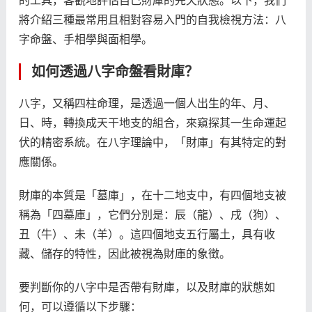
的工具，客觀地評估自己財庫的先天狀態。以下，我們
將介紹三種最常用且相對容易入門的自我檢視方法：八
字命盤、手相學與面相學。
如何透過八字命盤看財庫？
八字，又稱四柱命理，是透過一個人出生的年、月、
日、時，轉換成天干地支的組合，來窺探其一生命運起
伏的精密系統。在八字理論中，「財庫」有其特定的對
應關係。
財庫的本質是「墓庫」，在十二地支中，有四個地支被
稱為「四墓庫」，它們分別是：辰（龍）、戌（狗）、
丑（牛）、未（羊）。這四個地支五行屬土，具有收
藏、儲存的特性，因此被視為財庫的象徵。
要判斷你的八字中是否帶有財庫，以及財庫的狀態如
何，可以遵循以下步驟：