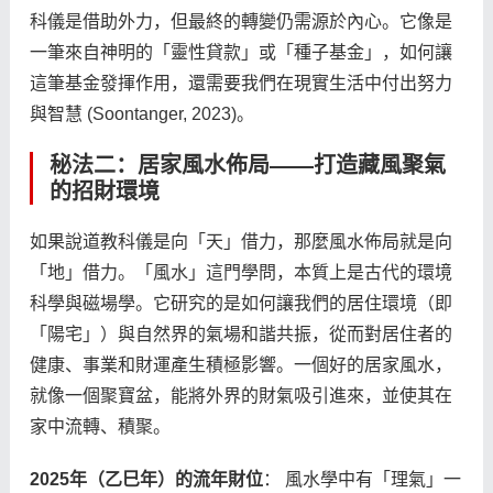
科儀是借助外力，但最終的轉變仍需源於內心。它像是
一筆來自神明的「靈性貸款」或「種子基金」，如何讓
這筆基金發揮作用，還需要我們在現實生活中付出努力
與智慧 (Soontanger, 2023)。
秘法二：居家風水佈局——打造藏風聚氣
的招財環境
如果說道教科儀是向「天」借力，那麼風水佈局就是向
「地」借力。「風水」這門學問，本質上是古代的環境
科學與磁場學。它研究的是如何讓我們的居住環境（即
「陽宅」）與自然界的氣場和諧共振，從而對居住者的
健康、事業和財運產生積極影響。一個好的居家風水，
就像一個聚寶盆，能將外界的財氣吸引進來，並使其在
家中流轉、積聚。
2025年（乙巳年）的流年財位
： 風水學中有「理氣」一