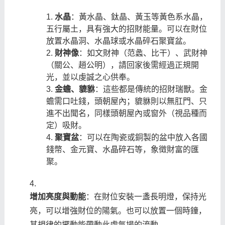
水晶
：黃水晶、鈦晶、黃玉等黃色系水晶，
五行屬土，具有強大的招財能量。可以在財位
放置水晶洞、水晶球或水晶碎石聚寶盆。
財神像
：如文財神（范蠡、比干）、武財神
（關公、趙公明），請回家後需經過正規開
光，並以虔誠之心供奉。
金蟾、貔貅
：這些都是傳統的招財瑞獸。金
蟾需口吐錢，頭朝屋內；貔貅則以無肛門、只
進不出聞名，同樣頭朝屋內或窗外（視品種而
定）吸財。
聚寶盆
：可以在陶瓷或銅製的盆中放入各國
錢幣、金元寶、水晶碎石等，象徵財富的匯
聚。
增加亮度與動能
：在財位安裝一盞長明燈，保持光
亮，可以增強財位的陽氣。也可以放置一個時鐘，
其規律的擺動能帶動此處氣場的流動。