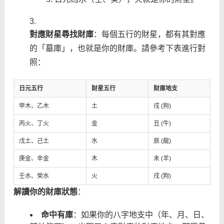
對應財星尋找財庫
：每個五行的財星，都有其對應
的「墓庫」，也就是你的財庫。請參考下表進行對
照：
日元五行
財星五行
財庫地支
甲木、乙木
土
戌 (狗)
丙火、丁火
金
丑 (牛)
戊土、己土
水
辰 (龍)
庚金、辛金
木
未 (羊)
壬水、癸水
火
戌 (狗)
解讀你的財庫狀態
：
命中有庫
：如果你的八字地支中（年、月、日、