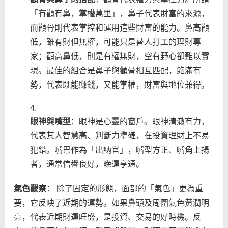
「有顴有鼻，掌權萬里」，鼻子代表財富的來源，
而顴骨則代表掌控和運用這些財富的能力。鼻高顴
低，雖有財但無權，可能只是替人打工的理財專
家；顴高鼻低，則是有權無財，空有野心卻難以實
現。最佳的組合是鼻子與顴骨相互匹配，飽滿有
勢，代表既能賺錢，又能掌權，財富與地位兼得。
眼神與嘴型
：眼神是心靈的窗戶。眼神清澈有力，
代表其人智慧高、判斷力準確，在投資理財上不易
犯錯。嘴巴作為「出納官」，嘴型方正、嘴角上揚
者，通常信譽良好，晚運亨通。
氣色觀察
： 除了固定的形態，面部的「氣色」更為重
要，它反映了近期的運勢。如果鼻頭及周圍氣色黃潤明
亮，代表近期財運旺盛，是投資、交易的好時機。反