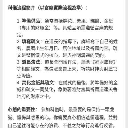
科儀流程簡介（以宮廟實際流程為準）
：
準備供品
：通常包括鮮花、素果、糕餅、金紙
（專用的財庫金）等。具體品項需遵循宮廟的規
定。
填寫疏文
：在道長的指導下，詳細寫下自己的姓
名、農曆出生年月日、居住地址以及祈願內容。疏
文是整個儀式的核心，是與神明溝通的契約。
道長演法
：道長會開壇作法，誦念《補財庫經》
等相關經文，為信眾稟告上天，祈請財神與財庫官
吏降臨。
焚化金紙與疏文
：在儀式的最後，將準備好的金
紙和疏文一同焚化，象徵著將財富與祈願送達天曹
地府的財庫之中。
心態的重要性
： 參加科儀時，最重要的是保持一顆虔
誠、懺悔與感恩的心。你需要真心相信這個過程，並對
自己過往可能存在的浪費、不義之財等行為進行反省。