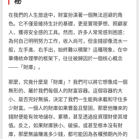
秘
在我們的人生旅途中，財富扮演著一個無法迴避的角
色。它不僅是維持生計的基礎，更是實現夢想、照顧家
人、獲得安全感的工具。然而，許多人常常感到困惑：
為何自己明明努力工作，收入尚可，但金錢卻像流水一
般，左手進、右手出，始終難以積聚？這種現象，在中
華傳統命理學的框架下，往往被歸因於一個核心概念
——「財庫」。
那麼，究竟什麼是「財庫」？我們可以將它想像成一個
無形的、屬於我們每個人的財富容器。這個容器的大
小、是否完好無損，決定了我們一生能夠承載和守住多
少財富。一個人的財庫如果豐盈且堅固，那麼他賺來的
錢財便能有效地儲存、累積，甚至透過投資理財使其增
值。反之，如果財庫狹小、破損，或甚至根本沒有財
庫，那麼無論賺進多少錢，都可能因為各種預期內外的