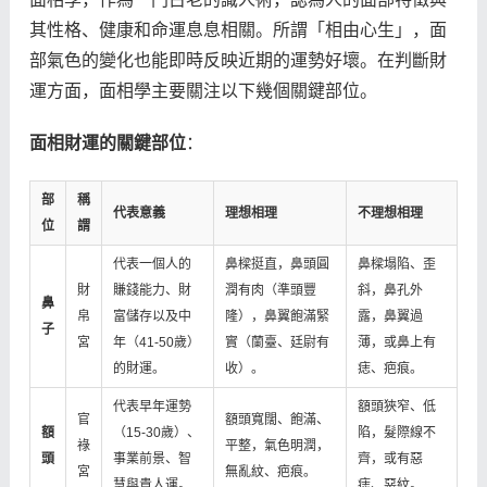
其性格、健康和命運息息相關。所謂「相由心生」，面
部氣色的變化也能即時反映近期的運勢好壞。在判斷財
運方面，面相學主要關注以下幾個關鍵部位。
面相財運的關鍵部位
：
部
稱
代表意義
理想相理
不理想相理
位
謂
代表一個人的
鼻樑挺直，鼻頭圓
鼻樑塌陷、歪
財
賺錢能力、財
潤有肉（準頭豐
斜，鼻孔外
鼻
帛
富儲存以及中
隆），鼻翼飽滿緊
露，鼻翼過
子
宮
年（41-50歲）
實（蘭臺、廷尉有
薄，或鼻上有
的財運。
收）。
痣、疤痕。
代表早年運勢
額頭狹窄、低
官
額頭寬闊、飽滿、
額
（15-30歲）、
陷，髮際線不
祿
平整，氣色明潤，
頭
事業前景、智
齊，或有惡
宮
無亂紋、疤痕。
慧與貴人運。
痣、惡紋。