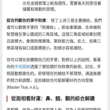
示在金錢管理上較為隨性，需要後天刻意培養
儲蓄和規劃的習慣。
綜合判斷你的掌中財庫
： 除了上述三條主要線紋，我們
還可以觀察手掌的「財庫紋」，即由事業線、生命線和
智慧線在掌心圍成的三角區域。這個三角區域如果封閉
且面積大，象徵財庫豐隆，聚財能力強。反之，如果三
角區域有缺口或面積狹小，則暗示容易漏財。
你可以現在就攤開自己的手掌，對照以上的說明，看看
你的
手相圖解
透露了哪些關於你財庫的秘密。記住，手
相是動態變化的。即使現在的線紋不甚理想，通過後續
的努力和調整，這些線紋也可能朝著好的方向發展
(Master Tsai, n.d.)。
從面相看財運：鼻、額、顴的綜合解讀
面相學，作為一門古老的識人術，認為人的面部特徵與