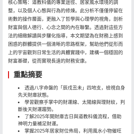
核心策略：道教科儀的專業途徑、居家風水環境的調
整，以及個人心態與行為的修煉。此分析不僅僅停留在
術數的操作層面，更融入了哲學與心理學的視角，剖析
財富與個人德行、心念之間的內在聯繫。透過對這些方
法的細緻解讀與步驟化指導，本文期望為在財務上感到
困惑的群體提供一個清晰的思路框架，幫助他們從形而
上的宇宙觀到日常生活的具體實踐中，建構一個穩固的
財富基礎，從而實現長遠的財務安康。
重點摘要
透過八字命盤的「辰戌丑未」四地支，檢視自身
先天財庫狀態。
學習觀察手掌中的財運線、太陽線與理財紋，判
斷後天財運趨勢。
了解2025年開財庫吉日與道教科儀流程，借助
神明力量補足財運。
掌握2025年居家財位佈局，利用風水小物催旺