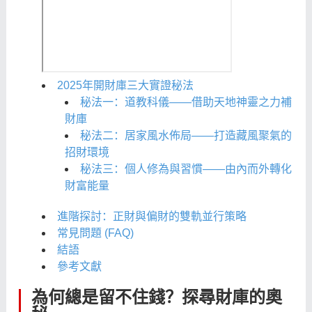
2025年開財庫三大實證秘法
秘法一：道教科儀——借助天地神靈之力補
財庫
秘法二：居家風水佈局——打造藏風聚氣的
招財環境
秘法三：個人修為與習慣——由內而外轉化
財富能量
進階探討：正財與偏財的雙軌並行策略
常見問題 (FAQ)
結語
參考文獻
為何總是留不住錢？探尋財庫的奧