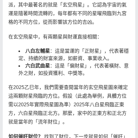
派，其中最著名的就是「玄空飛星」。它認為宇宙的氣
運是隨著時間流轉的，每年都有不同的星曜飛臨到九宮
格的不同方位，從而影響該方位的吉凶。
在玄空飛星中，有兩顆星與財運直接相關：
八白左輔星
：這是當運的「正財星」，代表著穩
定、持續的財富來源，如薪資、事業收入。
六白武曲星
：這是「偏財星」，代表著橫財、意
外之財，如投資獲利、中獎等。
在2025乙巳年，我們需要查閱當年的玄空飛星圖來確定
這兩顆財星飛臨的方位。假設（此處為舉例，具體方位
需以2025年實際飛星圖為準）2025年八白星飛臨正東
方，六白星飛臨正北方。那麼，家中的正東方和正北方
就是當年的「流年財位」。
如何催旺財位？
找到了財位，下一步就是如何「催旺」