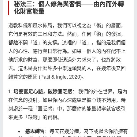
秘法三：個人修為與習慣——由內而外轉
化財富能量
道教科儀和風水佈局，我們可以視之為「術」的層面，
它們是有效的工具和方法。然而，任何「術」的發揮，
都離不開「道」的支撐。這裡的「道」，指的是我們個
人的心性、德行與日常行為。如果一個人的內在配不上
他所求的財富，那麼即使透過外力求來了，也終將散
去。這也是為什麼許多中樂透頭獎的人，在幾年後又回
歸貧窮的原因 (Patil & Ingle, 2020)。
1. 培養富足心態，破除匱乏感
： 我們的外在世界，是內
在信念的投射。如果你內心深處總是擔心錢不夠用，時
刻處於一種「匱乏感」中，那麼你的能量頻率就會吸引
來更多「缺錢」的實相。
感恩練習
：每天花幾分鐘，寫下或默念你所擁有