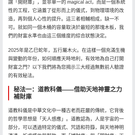
謂「開財庫」，並非單一的 magical act，而是一個系統
性的工程，它涵蓋了從形而上的儀式，到物理環境的改
造，再到個人心性的提升。這三者相輔相成，缺一不
可。就如同一個木桶的容量取決於最短的那塊木板，我
們的財富水準也由這三個維度的綜合狀態決定。
2025年是乙巳蛇年，五行屬木火。在這樣一個充滿生機
與變動的年份，如何順應天時地利，有效地為自己打開
財富之門？以下我們將為您揭示三大經過無數前人驗證
的有效秘法。
秘法一：道教科儀——借助天地神靈之力
補財庫
道教科儀是中華文化中一種古老而莊嚴的傳統，它背後
的哲學思想是「天人感應」。道教認為，人是宇宙的一
部分，可以透過特定的儀式、咒語和符籙，與天地神明