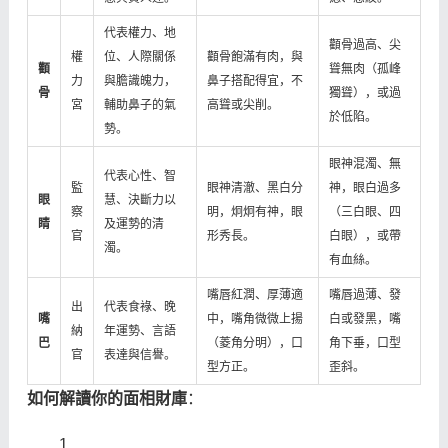
代表權力、地
顴骨過高、尖
權
位、人際關係
顴骨飽滿有肉，與
顴
聳無肉（孤峰
力
與膽識魄力，
鼻子搭配得宜，不
骨
獨聳），或過
宮
輔助鼻子的氣
高聳或尖削。
於低陷。
勢。
眼神混濁、無
代表心性、智
監
眼神清澈、黑白分
神，眼白過多
眼
慧、決斷力以
察
明，炯炯有神，眼
（三白眼、四
睛
及運勢的清
官
形秀長。
白眼），或帶
濁。
有血絲。
嘴唇紅潤、厚薄適
嘴唇過薄、發
出
代表食祿、晚
嘴
中，嘴角微微上揚
白或發黑，嘴
納
年運勢、言語
巴
（菱角分明），口
角下垂，口型
官
表達與信譽。
型方正。
歪斜。
如何解讀你的面相財庫
：