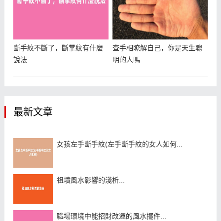
斷手紋不斷了，斷掌紋有什麼
查手相瞭解自己，你是天生聰
說法
明的人嗎
最新文章
女孩左手斷手紋(左手斷手紋的女人如何...
祖墳風水影響的淺析...
職場環境中能招財改運的風水擺件...