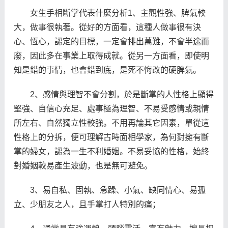
女生手相斷掌代表什麼分析1、主觀性強、脾氣較
大，做事很執著。從好的方面看，這種人做事很有決
心、恆心，認定的目標，一定會排出萬難，不會半途而
廢，因此多在事業上取得成就。從另一方面看，即使明
知是錯的事情，也會錯到底，是死不悔改的硬脾氣。
2、感情與理智不會分割，於是斷掌的人性格上顯得
堅強、自信心充足、處事極為理智、不易受感情或親情
所左右、自然獨立性較強。不用再論其它因素，單從這
性格上的分拆，便可理解古時面相學家，為何對擁有斷
掌的婦女，認為一生不利婚姻。不易妥協的性格，始終
對婚姻較易產生波動，也是無可避免。
3、易自私、固執、急躁、小氣、缺同情心、易孤
立、少朋友之人，且手掌打人特別的痛；