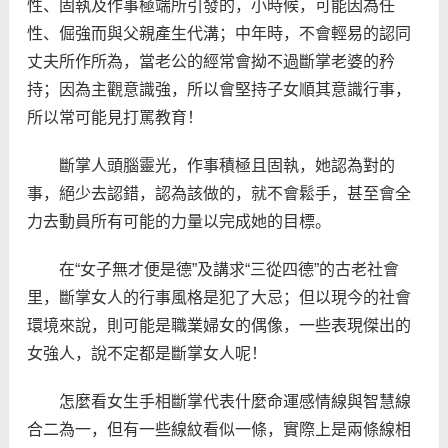
性、固執及作事極端所引發的，小時候，可能因為任
性、倔強而與父親產生代溝；中年時，不會輕易的認同
丈夫所作所為，當老公的經常會拗不過斷掌老婆的矜
持；因為主觀意識強，所以會堅持子女順其意識行事，
所以常可能見打罵教育！
斷掌人頭腦靈光，作事積極且固執，她認為對的
事，絕少去認錯，認為該做的，就不會鬆手，甚至會全
力去動員所有可能的力量以完成她的目標。
在“女子無才便是德”及講求“三從四德”的古老社會
里，斷掌女人的行事風格是犯了大忌；但以現今的社會
環境來說，則可能是職業婦女的偶像，一些表現傑出的
女強人，說不定都是斷掌女人呢！
怎麼看女生手相斷掌代表什麼命運感情線與智慧線
合二為一，但有一些線紋看似一條，實際上是兩條線相