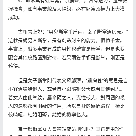
4、通常具有強運勢，頭腦靈活，富有魅力，擅長把
握機會，如有事業線及太陽線，必在財富及權力上大獲
成功。
古相書上說：“男兒斷掌千斤兩，女子斷掌過房養。”
這就是說男人斷掌，是有創造財富的能力，價值千金。
事實上，很多事業有成的男性也確實是斷掌，但是也要
配合其他紋路區別對待，若果兩隻手都是斷掌，則更是
難得。
但是女子斷掌則代表父母緣薄，“過房養”的意思是自
小宜過繼給他人，或者自小跟隨祖父母或者其他親人。
若女人由此掌紋，屬命硬之人，克性較大，對周圍的親
人的運勢都有阻礙的作用，所以自身的感情路程一樣比
較崎嶇，結婚阻礙，離婚的機率也大。
為什麼斷掌女人會被說成帶刑剋呢？其實是由於任