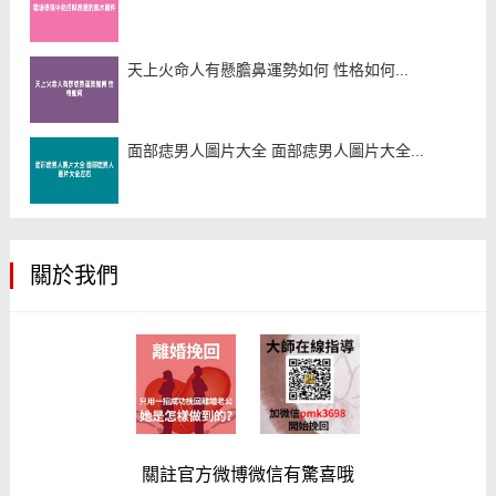
天上火命人有懸膽鼻運勢如何 性格如何...
面部痣男人圖片大全 面部痣男人圖片大全...
關於我們
關註官方微博微信有驚喜哦