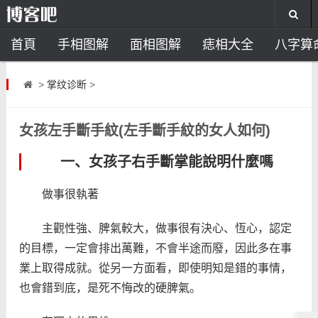
首頁
手相图解
面相图解
痣相大全
八字算
风水开运
助运饰品
风水禁忌
风水问答
招
>
掌纹诊断
>
住宅风水
卧室风水
家居风水
阳宅风水
风
女孩左手斷手紋(左手斷手紋的女人如何)
一、女孩子右手斷掌能說明什麼嗎
做事很執著
主觀性強、脾氣較大，做事很有決心、恆心，認定
的目標，一定會排出萬難，不會半途而廢，因此多在事
業上取得成就。從另一方面看，即使明知是錯的事情，
也會錯到底，是死不悔改的硬脾氣。