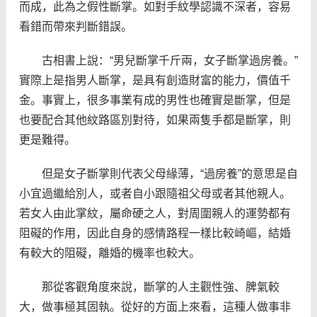
而成，此為之假性斷掌。如對手紋學認識不深者，容易
看錯而帶來判斷錯誤。
古相書上說：“男兒斷掌千斤兩，女子斷掌過房養。”
實際上是指男人斷掌，是具有創造財富的能力，價值千
金。事實上，很多事業有成的男性也確實是斷掌，但是
也要配合其他紋路區別對待，如果兩隻手都是斷掌，則
更是難得。
但是女子斷掌則代表父母緣薄，“過房養”的意思是自
小宜過繼給別人，或者自小跟隨祖父母或者其他親人。
若女人由此掌紋，屬命硬之人，對周圍親人的運勢都有
阻礙的作用，因此自身的感情路程一樣比較崎嶇，結婚
有較大的阻礙，離婚的機率也較大。
那從客觀角度來說，斷掌的人主觀性強、脾氣較
大，做事極其固執。從好的方面上來看，這種人做事非