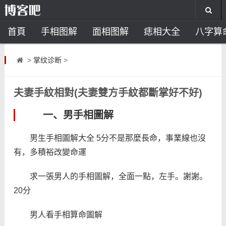
首頁
手相图解
面相图解
痣相大全
八字算
风水开运
助运饰品
风水禁忌
风水问答
招
>
掌纹诊断
>
住宅风水
卧室风水
家居风水
阳宅风水
风
夫妻手紋相對(夫妻雙方手紋都斷掌好不好)
一、男手相圖解
男生手相圖解大全 5分不是那麼長命，事業線也沒
有，多積裕改變命運
求一張男人的手相圖解，全面一點，左手。謝謝。
20分
男人看手相算命圖解