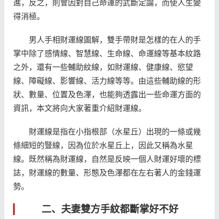
進，反之，則會因對自己命運的武斷定論，而使人生變
得消極。
男人手相財運線圖解，雙手帶財是怎樣的在人的手
掌中除了感情線、智慧線、生命線、命運線等基本紋路
之外，還有一些輔助紋線，如財運線、健康線、慾望
線、障礙線、影響線、活力線等等。由這些輔助線的形
狀、數量、位置及色澤，也能夠透露出一些命運方面的
資訊，本文將向大家著重介紹財運線。
財運線是指在小指根部（水星丘）出現的一條或幾
條細短的豎線，因為位於水星丘上，因此又稱為水星
線。既然稱為財運線，自然是反映一個人財運好壞的標
誌，財運線的數量、形態及色澤都在左右著人的金錢運
勢。
二、夫妻雙方手紋都斷掌好不好