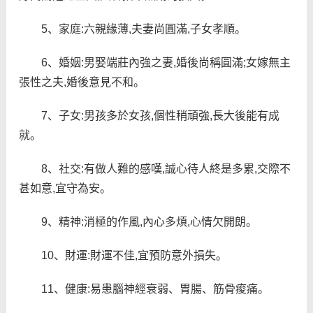
5、家庭:六親緣薄,夫妻尚圓滿,子女孝順。
6、婚姻:男娶端莊內強之妻,婚後尚稱圓滿;女嫁無主
張性之夫,婚後意見不和。
7、子女:男孩多於女孩,個性稍頑強,長大後能有成
就。
8、社交:有做人難的感嘆,誠心待人終是多累,交際不
甚如意,宜守為安。
9、精神:消極的作風,內心多煩,心情欠開朗。
10、財運:財運不佳,宜預防意外損失。
11、健康:易患腦神經衰弱、胃腸、筋骨痠痛。