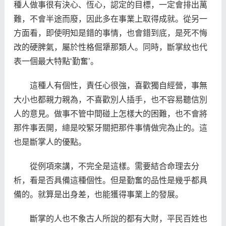
種人做事很有決心、恆心，認定的目標，一定會排出萬
難，不會半途而廢，因此多在事業上取得成就。從另一
方面看，即使明知是錯的事情，也會錯到底，是死不悔
改的硬脾氣，屬於性格倔犟那類人。同時，斷掌紋也代
表一個最大特點‘勤奮’。
這種人有個性，責任心很強，喜歡獨自經營，事無
大小也都親力親為，不喜歡別人插手，也不容易聽信別
人的意見。做事不管中間碰上怎樣大的困難，也不會將
那件事丟開，總是咬緊牙關把那件事情做完為止的。這
也是斷掌人的優點。
從例項來講，不完全是這樣。需要結合命理去分
析，看是否具備這種個性。但是勤奮的品性是幾乎都具
備的。就算是出身差，也能獲得事業上的發展。
斷掌的人也不象古人所說的都有大財，平民百姓也