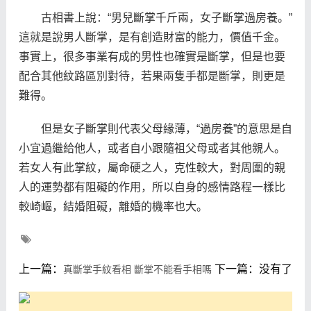
古相書上說：“男兒斷掌千斤兩，女子斷掌過房養。”
這就是說男人斷掌，是有創造財富的能力，價值千金。
事實上，很多事業有成的男性也確實是斷掌，但是也要
配合其他紋路區別對待，若果兩隻手都是斷掌，則更是
難得。
但是女子斷掌則代表父母緣薄，“過房養”的意思是自
小宜過繼給他人，或者自小跟隨祖父母或者其他親人。
若女人有此掌紋，屬命硬之人，克性較大，對周圍的親
人的運勢都有阻礙的作用，所以自身的感情路程一樣比
較崎嶇，結婚阻礙，離婚的機率也大。
上一篇：
下一篇：没有了
真斷掌手紋看相 斷掌不能看手相嗎