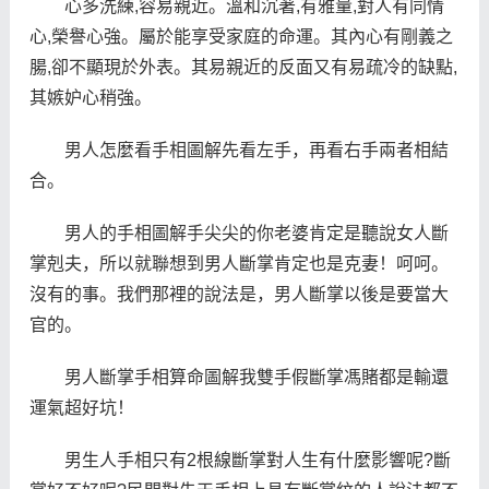
心多洗練,容易親近。溫和沉著,有雅量,對人有同情
心,榮譽心強。屬於能享受家庭的命運。其內心有剛義之
腸,卻不顯現於外表。其易親近的反面又有易疏冷的缺點,
其嫉妒心稍強。
男人怎麼看手相圖解先看左手，再看右手兩者相結
合。
男人的手相圖解手尖尖的你老婆肯定是聽說女人斷
掌剋夫，所以就聯想到男人斷掌肯定也是克妻！呵呵。
沒有的事。我們那裡的說法是，男人斷掌以後是要當大
官的。
男人斷掌手相算命圖解我雙手假斷掌馮賭都是輸還
運氣超好坑！
男生人手相只有2根線斷掌對人生有什麼影響呢?斷