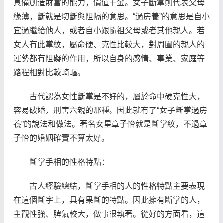
具備創造財富的能力，價值千金。女子斷掌則代表父母
緣薄，斷就是切斷與阻隔的意思。“過房養”的意思是自小
宜過繼給他人，或者自小跟隨祖父母或者其他親人。若
女人有此掌紋，屬命硬、克性比較大，對周圍的親人的
運勢都有阻礙的作用，所以自身的感情、事業、家庭等
路程相對比較崎嶇。
古代認為女性斷掌是不好的，屬於命中硬克性大，
容易破婚，刑害六親的那種。因此就有了“女子斷掌過房
養”的說法和做法。著名女星章子怡就是斷掌紋，不過章
子怡的婚姻確實不算太好。
斷掌手相的性格特點：
古人經驗總結，斷掌手相的人的性格特點主要表現
在這個斷字上，具有果斷的特點。因此擁有斷掌的人，
主觀性強、脾氣較大，做事很執著。從好的方面看，這