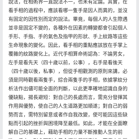
說法，在相術界一直說法不一，也未有定論。其實，在
看手相的過程中，應該看哪一隻手是因人而異的，並沒
有固定的因性別而定的說法。畢竟，每個人的人生際遇
並非是固定不變的，各種外在因素的轉變都會引起個人
手形、手指、手的氣色及指甲的形狀、手上紋路等這些
生命現象的變化。因此，看手相的重點應該放在手掌上
覆雜的紋路變化上。近代手相算命術認為：不論男女，
左手是看先天（四十歲以前，公事），右手是看後天
（四十歲以後，私事），但從手相觀測的原則來講，必
須是同時觀看兩隻手，綜合兩隻手的手相，依據掌紋分
析法作出儘可能全面的判斷，以此更準確地認識自身的
優缺點，揚長避短：對自己的長處而言，需充分發揮其
作用與優勢，使自己的人生道路更加順遂；對自己的弱
勢而言，需特別留意或者作自我改變，使可能因這些缺
點而引起的挫折與困境降至最低。如此，才能在全面瞭
解自己的基礎上，藉助手相的力量不斷推動人生的前