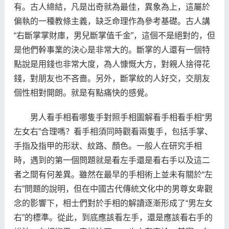
有。古人總結，凡是出奇就為最佳，異象為上，這屬於
偏執的一種教條主義，缺乏命理作為參考基礎。古人講
“右斷掌掌財庫，男兒斷掌值千金”，這個不是絕對的，但
是他們幹事業的決心是非常大的。斷掌的人還有一個特
點說是用錢也非常大度，為人慷慨大方，對親人捨得花
錢，對朋友也不吝嗇。另外，斷掌紋的人好交，交朋友
個性相對開朗。就是有點痛快的感覺。
男人看手相看哪隻手對照手相圖解看手相看手相“男
左女右”合理嗎？看手相須同時觀看兩隻手，包括手掌、
手指及指甲的形狀、紋路、顏色。一般人在研究手相
時，遇到的第一個問題就是看左手還是看右手以及這二
者之間有何差異。雖然在最早的手相術上並未有關於“左
右”問題的說明，但在中國古代傳統文化中的男尊女卑觀
念的影響下，相士們對於手相的解讀逐漸形成了“男左女
右”的標準。從此，到底應該看左手，還是應該看右手的