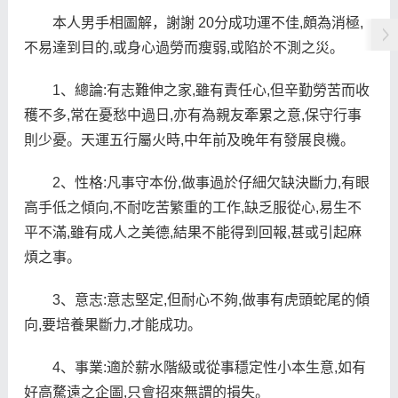
本人男手相圖解，謝謝 20分成功運不佳,頗為消極,
不易達到目的,或身心過勞而瘦弱,或陷於不測之災。
1、總論:有志難伸之家,雖有責任心,但辛勤勞苦而收
穫不多,常在憂愁中過日,亦有為親友牽累之意,保守行事
則少憂。天運五行屬火時,中年前及晚年有發展良機。
2、性格:凡事守本份,做事過於仔細欠缺決斷力,有眼
高手低之傾向,不耐吃苦繁重的工作,缺乏服從心,易生不
平不滿,雖有成人之美德,結果不能得到回報,甚或引起麻
煩之事。
3、意志:意志堅定,但耐心不夠,做事有虎頭蛇尾的傾
向,要培養果斷力,才能成功。
4、事業:適於薪水階級或從事穩定性小本生意,如有
好高騖遠之企圖,只會招來無謂的損失。