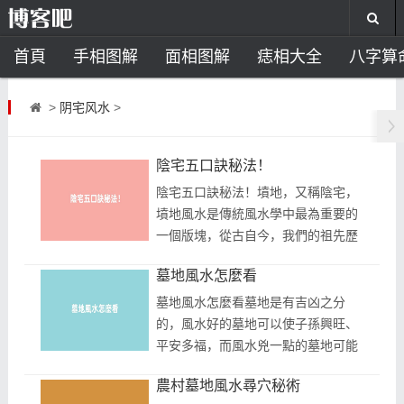
首頁
手相图解
面相图解
痣相大全
八字算
风水开运
助运饰品
风水禁忌
风水问答
招
>
阴宅风水
>
住宅风水
卧室风水
家居风水
阳宅风水
风
陰宅五口訣秘法！
陰宅五口訣秘法！墳地，又稱陰宅，
墳地風水是傳統風水學中最為重要的
一個版塊，從古自今，我們的祖先歷
經悠久的歷史歲月和無數的實戰經
墓地風水怎麼看
驗，給我們總結出了很多墳地風水口
訣，...
墓地風水怎麼看墓地是有吉凶之分
的，風水好的墓地可以使子孫興旺、
平安多福，而風水兇一點的墓地可能
會給子孫帶來災禍。墓地風水是一門
農村墓地風水尋穴秘術
神奇的學科，也是一門介紹人如何與