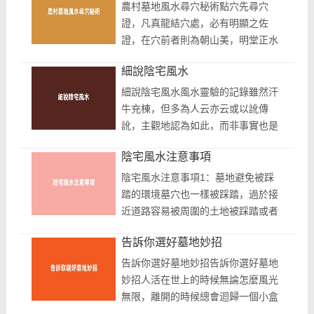
自然...
農村墓地風水尋穴秘術點穴先尋穴
證，凡真龍結穴處，必有明顯之佐
證，在穴前者則為朝山美，明堂正水
勢旺，三者當推朝山為最要，穴前之
細說陰宅風水
山叫朝，以近案在情為主，朝山高則
穴宜高...
細說陰宅風水風水靈驗的記錄雖然汗
牛充棟，但多為人云亦云或以訛傳
訛，主觀地認為如此，而非事實也是
必然，因為拿到桌上進行議論，馬上
陰宅風水注意事項
稀哩嘩啦的。舉個例說，王永慶的鉅
富源...
陰宅風水注意事項1：墓地避免被踩
踏的環境墓穴也一樣被踩踏，過於接
近道路容易被周圍的土地被踩踏或者
其他動物經常出入的地點不可選墓
告訴你選好墓地妙招
地。2：墓地常年不見陽光不吉墓地
周圍雖然...
告訴你選好墓地妙招告訴你選好墓地
妙招人活在世上的時候無論怎麼風光
無限，離開的時候總會迴歸一個小盒
子裡。所以，活著的人總想為離去的