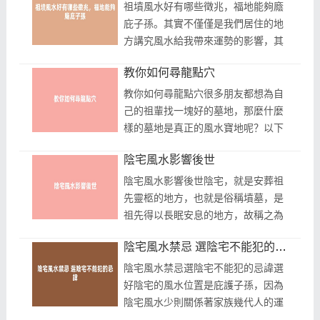
龍，砂...
祖墳風水好有哪些徵兆，福地能夠廕
庇子孫。其實不僅僅是我們居住的地
方講究風水給我帶來運勢的影響，其
實安葬逝去的祖宗先輩的地方也有風
教你如何尋龍點穴
水講究，有的說要背山面水能夠庇護
子...
教你如何尋龍點穴很多朋友都想為自
己的祖輩找一塊好的墓地，那麼什麼
樣的墓地是真正的風水寶地呢？以下
我們來詳細為大家解讀下什麼樣的墓
陰宅風水影響後世
地風水位真正的風水寶地吧教你如何
尋...
陰宅風水影響後世陰宅，就是安葬祖
先靈柩的地方，也就是俗稱墳墓，是
祖先得以長眠安息的地方，故稱之為
陰宅。陽宅要看風水，陰宅也同樣要
陰宅風水禁忌 選陰宅不能犯的忌諱
講究風水。古人認為將祖先安葬在絕
佳...
陰宅風水禁忌選陰宅不能犯的忌諱選
好陰宅的風水位置是庇護子孫，因為
陰宅風水少則關係著家族幾代人的運
勢，多則關係到幾百年的運氣，陰宅