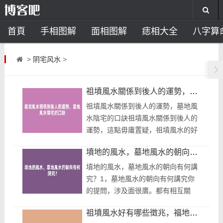
首頁
手相图解
面相图解
痣相大全
八字算
风水开运
助运饰品
风水禁忌
风水问答
招
>
阴宅风水
>
住宅风水
卧室风水
家居风水
阳宅风水
风
祖墳風水關係到後人的運勢，墓地風水陰宅的口訣
祖墳風水關係到後人的運勢，墓地風
水陰宅的口訣祖墳風水關係到後人的
運勢，這點毋庸置疑，祖墳風水的好
壞會在後代中顯現出來，或是大富大
墳地的風水，墓地風水的朝向有何講究？
貴，亦或是清貧困苦，這裡有幾條陰
宅...
墳地的風水，墓地風水的朝向有何講
究？1，墓地風水的朝向有何講究你
的提問，涉及面很廣。都有相互關
聯。是難以回覆的。陰宅要看很多。
祖墳風水好有哪些徵兆，福地能夠廕庇子孫
原勢，察形，怪味，穴病，峽論，分