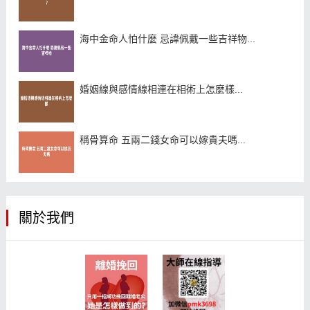
海中金命人怕什麼 忌諱佩戴一些吉祥物...
婚姻線與感情線相連在相術上怎麼樣...
稱骨算命 五兩二錢女命可以嫁貴夫嗎...
關於我們