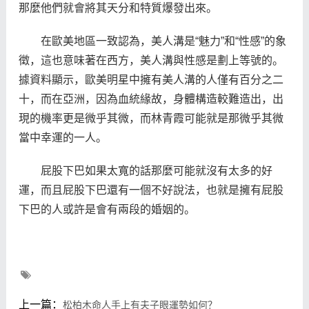
那麼他們就會將其天分和特質爆發出來。
在歐美地區一致認為，美人溝是“魅力”和“性感”的象
徵，這也意味著在西方，美人溝與性感是劃上等號的。
據資料顯示，歐美明星中擁有美人溝的人僅有百分之二
十，而在亞洲，因為血統緣故，身體構造較難造出，出
現的機率更是微乎其微，而林青霞可能就是那微乎其微
當中幸運的一人。
屁股下巴如果太寬的話那麼可能就沒有太多的好
運，而且屁股下巴還有一個不好說法，也就是擁有屁股
下巴的人或許是會有兩段的婚姻的。
上一篇：
松柏木命人手上有夫子眼運勢如何？