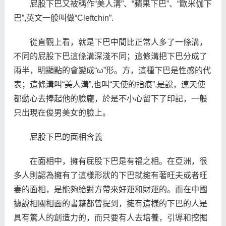
屁股下巴又被稱作“美人溝”、“蘋果下巴”、“歐米伽下
巴”,英文一般叫做“Cleftchin”.
從直觀上看，就是下巴中間比正常人多了一條溝，
不同的屁股下巴這條溝深淺不同；這條溝把下巴分成了
兩半，明顯點的會變成“ω”形。方，這種下巴是性感的代
表；這條溝叫“美人溝”,也叫“天使的指痕”,是說，連天使
都動心去捧起他的臉龐，於是不小心留下了印記，一般
只出現在俊男美女的臉上。
屁股下巴的面相含義
在面相中，擁有屁股下巴是有福之相。在亞洲，很
多人則認為擁有了這樣形狀的下巴就擁有著旺夫或者旺
妻的面相，是能夠給對方帶來好運和財運的。而在中國
據說相關相面的書籍都曾提到，擁有這樣的下巴的人是
具有驚人的創造力的，而只要有人去培養，引導和挖掘