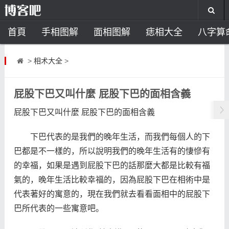
首頁
手相图解
面相图解
痣相大全
八字算
风水开运
助运饰品
风水禁忌
风水问答
招
>
相术大全
>
住宅风水
卧室风水
家居风水
阳宅风水
风
屁股下巴又叫什麼 屁股下巴的面相含義
屁股下巴又叫什麼 屁股下巴的面相含義
下巴代表的是我們的晚年生活，而我們每個人的下
巴都是不一樣的，所以說明我們的晚年生活有的悽慘有
的幸福，如果是遇到屁股下巴的話那麼大都是比較有福
氣的，晚年生活比較幸福的，因為屁股下巴在相術中是
代表著好的寓意的，現在我們就去看看面相中的屁股下
巴所代表的一些寓意吧。