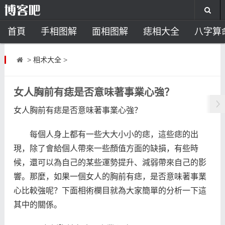
首頁
手相图解
面相图解
痣相大全
八字算
风水开运
助运饰品
风水禁忌
风水问答
招
>
相术大全
>
住宅风水
卧室风水
家居风水
阳宅风水
风
女人胸前有痣是否意味著事業心強？
女人胸前有痣是否意味著事業心強？
每個人身上都有一些大大小小的痣，這些痣的出
現，除了會給個人帶來一些顏值方面的缺損，有些時
候，還可以為自己的某些運勢提升、減弱帶來自己的影
響。那麼，如果一個女人的胸前有痣，是否意味著事業
心比較強呢？下面相術欄目就為大家簡單的分析一下這
其中的關係。