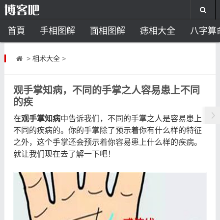
首頁
手相图解
面相图解
痣相大全
八字算
风水开运
助运饰品
风水禁忌
风水问答
招
>
相术大全
>
住宅风水
卧室风水
家居风水
阳宅风水
风
观手掌知病，不同的手掌之人容易患上不同
的疾
在
观手掌知病
中告诉我们，不同的手掌之人是容易患上
不同的疾病的。你的手掌除了预示着你有什么样的特征
之外，这个手掌还会预示着你容易患上什么样的疾病。
就让我们现在去了解一下吧！