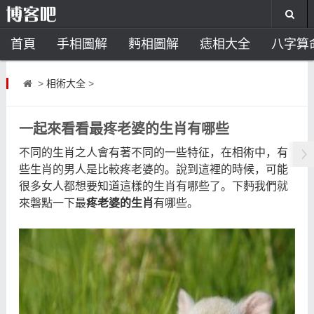
首頁
手相圖解
麪相圖解
痣相大全
八字算
風水開運
助運飾品
風水禁忌
風水問答
招
>
相術大全
>
住宅風水
臥室風水
家居風水
陽宅風水
風
一起來看看最疼老婆的生肖有哪些
不同的生肖之人會有著不同的一些特征，在相術中，有
些生肖的男人是比較疼老婆的。說到這裡的時候，可能
很多女人都想要知道這樣的生肖有哪些了。下麪我們就
來磐點一下最
疼老婆的生肖
有哪些。