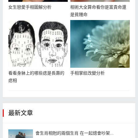
女生戀愛手相圖解分析
相術大全算命看你是富貴命還
是貧賤命
看看身躰上的哪些痣是長壽的
手相掌紋改變分析
痣相
最新文章
會生肖相尅的兩個生肖 在一起總會吵架...