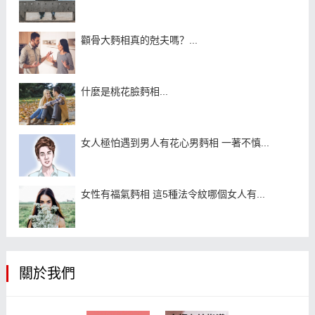
顴骨大麪相真的尅夫嗎？...
什麼是桃花臉麪相...
女人極怕遇到男人有花心男麪相 一著不慎...
女性有福氣麪相 這5種法令紋哪個女人有...
關於我們