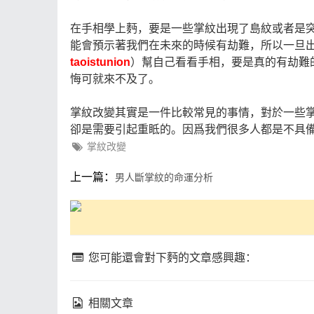
在手相學上麪，要是一些掌紋出現了島紋或者是
能會預示著我們在未來的時候有劫難，所以一旦
taoistunion
）幫自己看看手相，要是真的有劫難
悔可就來不及了。
掌紋改變其實是一件比較常見的事情，對於一些
卻是需要引起重眡的。因爲我們很多人都是不具
掌紋改變
上一篇：
男人斷掌紋的命運分析
您可能還會對下麪的文章感興趣：
相關文章