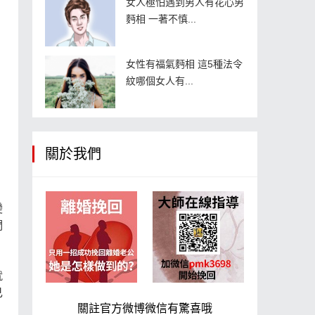
女人極怕遇到男人有花心男
麪相 一著不慎...
女性有福氣麪相 這5種法令
紋哪個女人有...
關於我們
變
們
就
己
關註官方微博微信有驚喜哦