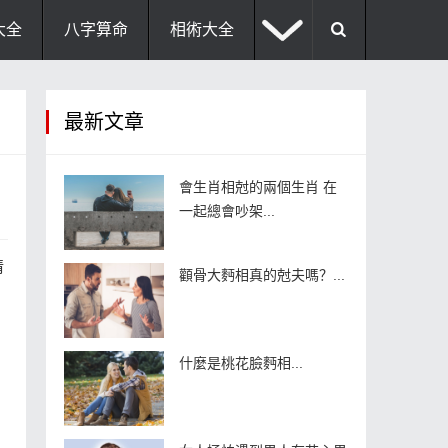
大全
八字算命
相術大全
助運飾品
風水禁忌
風水問答
最新文章
住宅風水
臥室風水
家居風水
會生肖相尅的兩個生肖 在
一起總會吵架...
情
顴骨大麪相真的尅夫嗎？...
什麼是桃花臉麪相...