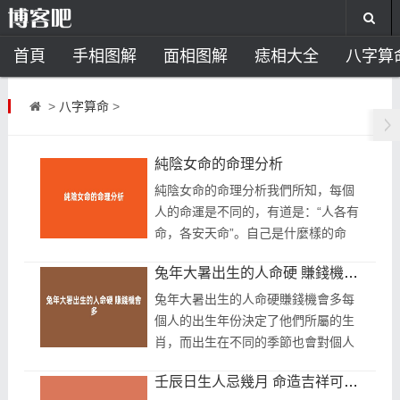
首頁
手相图解
面相图解
痣相大全
八字算
风水开运
助运饰品
风水禁忌
风水问答
招
>
八字算命
>
住宅风水
卧室风水
家居风水
阳宅风水
风
純陰女命的命理分析
純陰女命的命理分析我們所知，每個
人的命運是不同的，有道是：“人各有
命，各安天命”。自己是什麼樣的命
運，就得怎麼樣走。八字命理中也有
兔年大暑出生的人命硬 賺錢機會多
一些較為特殊的命理，如純陰女
命，...
兔年大暑出生的人命硬賺錢機會多每
個人的出生年份決定了他們所屬的生
肖，而出生在不同的季節也會對個人
的五行屬性產生影響。通常情況下，
壬辰日生人忌幾月 命造吉祥可享財祿
夏天出生的人往往具有較多的火行元