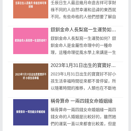
素...
壬辰日生人最忌幾月命造吉祥可享財
祿不同的人自然幸運和忌諱的東西就
不同，有些命格的人他們想要了解自
己的幸運日和忌諱的月份。想要了解
釵釧金命人長梨窩一生運勢如何？
這個就需要先知道自己命格的狀態和
特...
釵釧金命人長梨窩一生運勢如何？釵
釧金命人是金屬性命理中的一種命
理，這種命理從風水學上來講是一生
富貴而且順遂，天生是屬於成功人的
2023年1月31日出生的寶寶好不好 小孩生活幸福
命運。更不要說這種人，如果長了梨
窩的...
2023年1月31日出生的寶寶好不好小
孩生活幸福時間從來都不曾停留，所
以隨著時間的推移，人類也在不斷地
延續、開始，每一天都會有很多新生
稱骨算命 一兩四錢女命婚姻緣
兒出生，然後家中有新生兒降臨時，
家中每...
稱骨算命一兩四錢女命婚姻緣一兩四
錢女命的人婚姻是比較好的，雖然她
們的運氣一直以來都會比較差，但是
她們的性格特別好，而且整個人都是