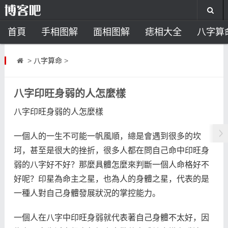
首頁
手相图解
面相图解
痣相大全
八字算
风水开运
助运饰品
风水禁忌
风水问答
招
>
八字算命
>
住宅风水
卧室风水
家居风水
阳宅风水
风
八字印旺身弱的人怎麼樣
八字印旺身弱的人怎麼樣
一個人的一生不可能一帆風順，總是會遇到很多的坎
坷，甚至是很大的挫折，很多人都在問自己命中印旺身
弱的八字好不好？那麼具體怎麼來判斷一個人命格好不
好呢？印星為命主之星，也為人的身體之星，代表的是
一種人對自己身體發展狀況的掌控能力。
一個人在八字中印旺身弱就代表著自己身體不太好，因