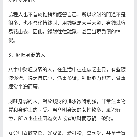
這種人也不善於推銷和經營自己，所以求財的門道不是
很多，也不會珍惜錢財，用錢總是大手大腳，有錢就容
易花出去，因此，錢財往往難聚，甚至出現負債的情
況。
3、財旺身弱的人
八字中財旺身弱的人，在生活中往往缺乏主見，有些隨
波逐流、缺乏自信心，遇事多疑，判斷能力也差，做事
經常半途而廢。
財旺身弱的人，對於錢財的追求欲特別強，非常注重物
質和身體上的享受。男命則身邊的女性較多，風流好
色，所以也往往因為女人或者錢財而惹禍、破財。
女命則喜歡交際、好穿著、愛打扮，會享受，甚至借貸