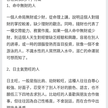
1、命中無財的人
一個人命局無財或少財，從命理上講，說明這個人對錢
財的掌控較差，缺少理財的觀念。同時，錢財也代表了
一種交際能力、務實作風，如果一個人命中無財或少
財，則這個人天生對經營缺乏經驗和興趣，容易在別人
的誘導，或一時的頭腦發熱而盲目投資，就像一個不會
游泳的人，不識水性的人貿然跳入水中，溺亡的命運就
可想而知了。
2、日主氣勢旺的人
日主旺，一般是指比肩、劫財較旺，這種人往往自尊心
較強、好面子，忍受不了別人不好的臉色、語言，也不
願低三下四地去求別人。比劫旺的人喜歡與朋友合作做
事，但往往因為自己性格直，不會說話，而在合作中出
現許多矛盾。