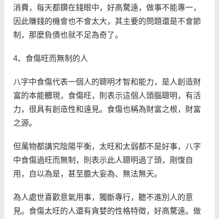
消費，每天都鑽在錢眼中，好高騖遠，做事不能專一，
因此賺錢的機會也不會太大，其主要的問題還是不會節
制，那麼負債也就不足為奇了。
4、食傷旺而無制的人
八字中食傷代表一個人的聰明才智和能力，是人創造財
富的本能體現，食傷旺，則表示這個人頭腦聰明，有活
力，很具有創造性和遠見。食傷也稱為財富之根，財富
之源。
但萬物都講究陰陽平衡，太旺和太弱都不是好事，八字
中食傷過旺而無制，則表示此人聰明過了頭，剛愎自
用，自以為是，甚至膽大妄為、無法無天。
為人處世喜歡意氣用事，獨斷專行，聽不進別人的意
見。食傷太旺的人還有貪婪的性格特徵，好高騖遠。做