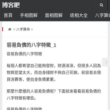
首頁
手相图解
面相图解
痣相大全
八字算
风水开运
助运饰品
风水禁忌
风水问答
招
>
八字算命
>
住宅风水
卧室风水
家居风水
阳宅风水
风
容易負債的八字特徵_1
容易負債的八字特徵
每個人都希望自己能夠發財，財源滾滾，但很多人因為
物質慾望太大，而自身錢財不夠自己花銷，就容易去借
貸消費等，使自身負債累累。
那麼什麼樣的人容易負債呢？下面就來看看容易負債的
八字特徵有哪些。
容易負債的八字特徵