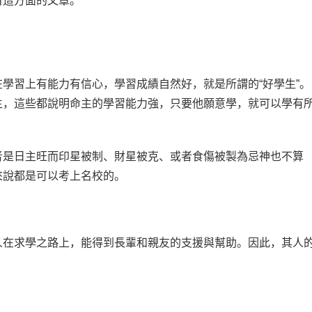
看這方面的文章。
學習上有能力有信心，學習成績自然好，就是所謂的“好學生”。
生，這些都說明命主的學習能力強，只要他願意學，就可以學有
者是日主旺而印星被制、財星被克、或者食傷被製為忌神也不算
來說都是可以考上名校的。
人在求學之路上，能得到長輩和親友的支援與幫助。因此，其人