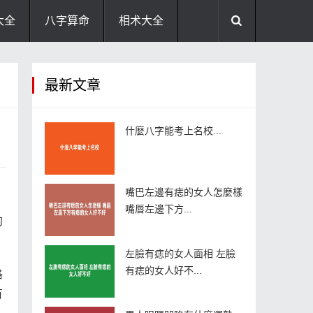
大全
八字算命
相术大全
助运饰品
风水禁忌
风水问答
最新文章
住宅风水
卧室风水
家居风水
什麼八字能考上名校...
嘴巴左邊有痣的女人怎麼樣
嘴唇左邊下方...
的
左臉有痣的女人面相 左臉
有痣的女人好不...
格
有