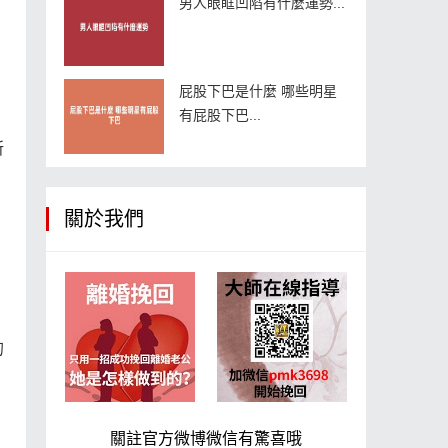
男人眼眶凹陷有什麼運勢...
屁股下巴是什麼 哪些明星
有屁股下巴...
所
關於我們
的
關註官方微博微信有驚喜哦