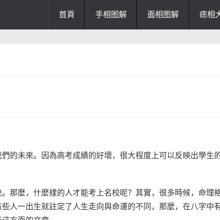
首頁
手相图解
面相图解
痣相
办公风水
风水知识
风水开运
招财风水
阴宅风水
厨房风水
阳宅风水
风水
掌纹诊断
我們的未來。因為高考成績的好壞，很大程度上可以反映出學生
校。那麼，什麼樣的人才能考上名校呢？其實，很多時候，命理
有些人一出生就註定了人生走向與命運的不同，那麼，在八字中