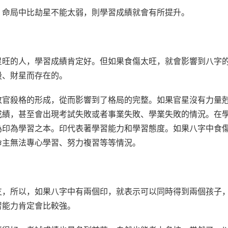
，命局中比劫星不能太弱，則學習成績就會有所提升。
星旺的人，學習成績肯定好。但如果食傷太旺，就會影響到八字
殺、財星而存在的。
致官殺格的形成，從而影響到了格局的完整。如果官星沒有力量
成績，甚至會出現考試失敗或者事業失敗、學業失敗的情況。在
為印為學習之本。印代表著學習能力和學習態度。如果八字中食
命主無法專心學習、努力複習等等情況。
支，所以，如果八字中有兩個印，就表示可以同時得到兩個孩子
習能力肯定會比較強。