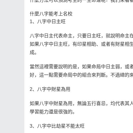
什麼方法可以預測考生的一生命運呢？我們來看
什麼八字能考上名校
1、八字中日主旺
八字中日主代表命主，只要日主旺，就說明命主在
如果八字中日主旺，有印星相助、或者有財星相
成。
當然這裡需要說明的是，如果命局中日主弱，或
好，這一點需要命局中的組合來判斷。不過總的
2、八字中財星為用
如果八字中財星為用，無論五行喜忌，均代表其
學習能力還是很強的。
3、八字中比劫星不能太旺