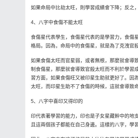
如果命局中比劫太旺，則學習成績會下降；反之
4、八字中食傷不能太旺
食傷星代表學生，食傷星代表的是學習力，食傷
格局。因為，命局中的食傷星，就是為了克洩官
如果食傷太旺而官星弱，或者無根，那麼就會導
制食傷星，那麼就會導致官殺太旺而不利於學習
習方面，如果食傷旺又被印星生助就更好了。因
太旺，而印星生助不了食傷的時候，這就會導致
5、八字中喜印又得印的
印代表著學習的能力，印也是子女星藏幹中的地
且這兩個孩子都能在自己身邊。這樣的八字，學