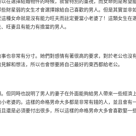
所以在選擇結婚物件的時候，就會特別的重視，而女命則是希望
那些財星弱的女生才會選擇嫁給自己喜歡的男人。但是其實並非
麼這種女命就是沒有能力旺夫而註定要當小老婆了！這類女生在
夫、旺妻且有能力有擔當的男人。
做事也非常有分寸。她們對感情有著很高的要求，對於老公也沒
的見解和想法，所以也會想要將自己最好的東西都給老公。
顧。但同時也說明了男人的妻子在外面能夠給男人帶來一些經濟
做小老婆的。這樣的命格男命大多都是非常有錢的人，並且會有
而且還是必須要付出很多，所以這樣的命格男命大多會喜歡娶一