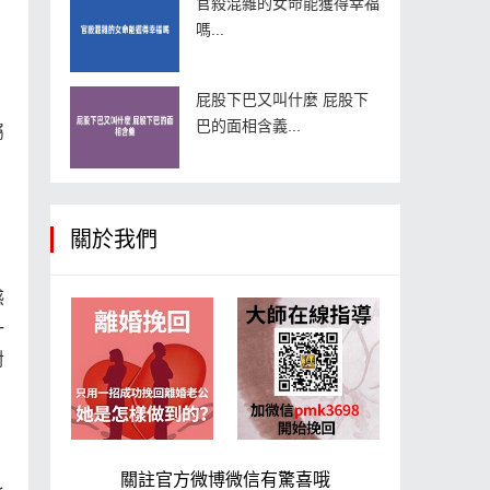
官殺混雜的女命能獲得幸福
嗎...
屁股下巴又叫什麼 屁股下
巴的面相含義...
屬
關於我們
感
一
對
關註官方微博微信有驚喜哦