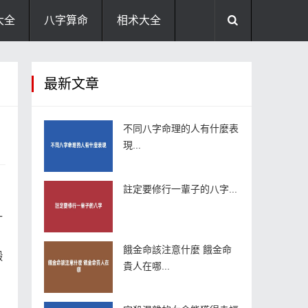
大全
八字算命
相术大全
助运饰品
风水禁忌
风水问答
最新文章
住宅风水
卧室风水
家居风水
不同八字命理的人有什麼表
現...
註定要修行一輩子的八字...
什
餓金命該注意什麼 餓金命
鍛
貴人在哪...