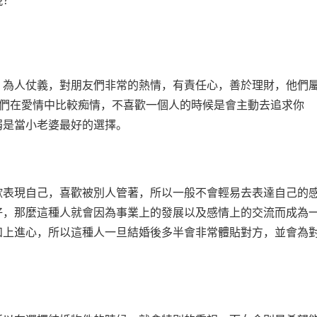
現？
，為人仗義，對朋友們非常的熱情，有責任心，善於理財，他們
他們在愛情中比較痴情，不喜歡一個人的時候是會主動去追求你
弱是當小老婆最好的選擇。
歡表現自己，喜歡被別人管著，所以一般不會輕易去表達自己的
好，那麼這種人就會因為事業上的發展以及感情上的交流而成為
和上進心，所以這種人一旦結婚後多半會非常體貼對方，並會為