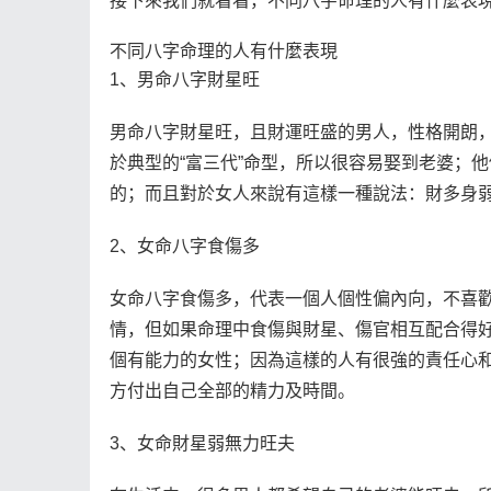
接下來我們就看看，不同八字命理的人有什麼表
不同八字命理的人有什麼表現
1、男命八字財星旺
男命八字財星旺，且財運旺盛的男人，性格開朗
於典型的“富三代”命型，所以很容易娶到老婆；
的；而且對於女人來說有這樣一種說法：財多身
2、女命八字食傷多
女命八字食傷多，代表一個人個性偏內向，不喜
情，但如果命理中食傷與財星、傷官相互配合得
個有能力的女性；因為這樣的人有很強的責任心
方付出自己全部的精力及時間。
3、女命財星弱無力旺夫