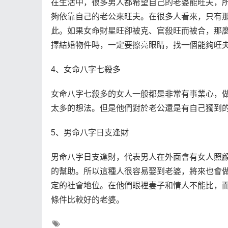
在生活中，很多男人都希望自己的老婆能旺夫，
夠依靠自己的老公來旺夫。在很多人看來，只有
此。如果女命財星旺卻被克、官殺旺而被合，那
擇結婚物件時，一定要擦亮眼睛，找一個能夠旺
4、女命八字七殺多
女命八字七殺多的女人一般都是非常有事業心，
太多的想法。但是他們對於老公還是有自己獨到
5、男命八字日支逢財
男命八字日支逢財，代表男人在外面會有女人照
的幫助。所以這種人很容易娶到老婆，將來也會
定的社會地位。在他們眼裡妻子和情人不能比，
條件比較好的老婆。