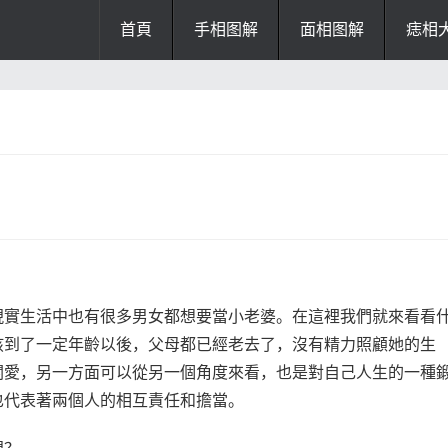
首頁
手相图解
面相图解
痣相
办公风水
风水知识
风水开运
招财风水
阴宅风水
厨房风水
阳宅风水
风水
掌纹诊断
現實生活中也有很多男女都想要當小老婆。在這裡我們就來看看
孩到了一定年齡以後，父母都已經老去了，沒有精力照顧她的生
關愛，另一方面可以從另一個角度來看，也是對自己人生的一種
也代表著兩個人的相互責任和擔當。