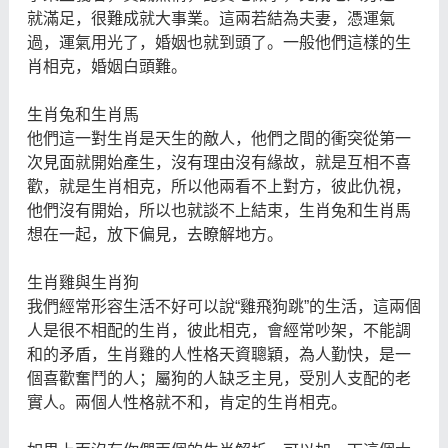
就滿足，很難成就大事業。這兩若結為夫妻，憑運氣
過，運氣用光了，婚姻也就到頭了。一般他們這樣的生
肖相克，婚姻白頭難。
生肖兔和生肖馬
他們這一對生肖是天生的敵人，他們之間的衝突從第一
次見面就開始產生，沒有理由沒有緣故，就是互相不喜
歡，就是生肖相克，所以他兩看不上對方，彼此仇視，
他們沒有開始，所以也就談不上結束，生肖兔和生肖馬
想在一起，放下偏見，去瞭解地方。
生肖雞與生肖狗
我們經常形容生活不好可以說“雞飛狗跳”的生活，這兩個
人是很不相配的生肖，彼此相克，會經常吵架，不能調
和的矛盾，生肖雞的人性格天資聰穎，為人勤快，是一
個喜歡奮鬥的人；屬狗的人缺乏主見，受別人支配的老
實人。兩個人性格就不和，肯定的生肖相克。