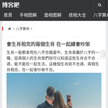
首頁
手相图解
面相图解
痣相大全
八字算
风水开运
助运饰品
风水禁忌
风水问答
招
>
八字算命
>
住宅风水
卧室风水
家居风水
阳宅风水
风
會生肖相克的兩個生肖 在一起總會吵架
生肖一般都會用在八字合婚當中，生肖是屬於八字的一
種，從兩個人的生肖我們就可以知道這些生肖合不合
適，能不能在一起生活，這幾個生肖就不合適，兩個生
肖相克，在一起會吵架不合。