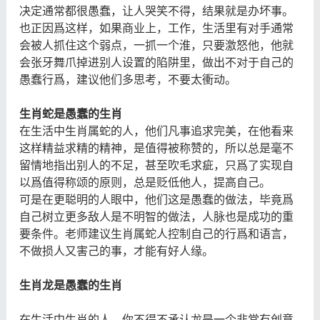
决定通常都很愚蠢，让人哭笑不得，结果就是办坏事。
也正因爲这样，如果商业上，工作，生活里有对手通常
会被人抓住这个弱点，一抓一个淮，只要激怒他，他就
会张牙舞爪掉进别人设置的陷阱里，做出不对于自己的
愚蠢行爲，建议他们多思考，不要太衝动。
生肖蛇是愚蠢的生肖
在生活中生肖属蛇的人，他们凡事追求完美，在他看来
这样精益求精的精神，是值得被称赞的，所以总是毫不
留情地指出别人的不足，甚至吹毛求疵，只爲了实现自
以爲值得称颂的原则，总是贬低他人，提高自己。
可是在更聪明的人眼中，他们这是愚蠢的做法，毕竟爲
自己树立更多敌人是不明智的做法，人脉也是成功的重
要条件。老师建议生肖属蛇人控制自己的行爲和语言，
不做损人又害己的事，才能有好人缘。
生肖龙是愚蠢的生肖
在生活中生肖的人，你不得不承认龙是一个非常有创意