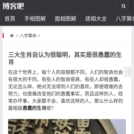
首頁
手相图解
面相图解
痣相大全
八字算
风水开运
助运饰品
风水禁忌
风水问答
招
>
八字算命
>
住宅风水
卧室风水
家居风水
阳宅风水
风
三大生肖自认为很聪明，其实是很愚蠢的生
肖
在这个世界上，每个人的容貌都不同，人们的智商也会
有很大的不同，有些人的智商很高，有些人却很愚蠢，
无论怎么样，绝对无法得到人们的喜欢，即使艰难的去
努力，也很难改变他们的愚蠢事实，而且这样的人，经
常办坏事，大家都不会，喜欢这样的人，那么什么样的
属相是
愚蠢的生肖
呢？