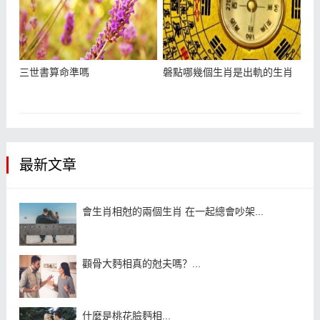
三世書算命準嗎
磐點哪幾個生肖是出軌的生肖
最新文章
會生肖相尅的兩個生肖 在一起總會吵架...
顴骨大麪相真的尅夫嗎？...
什麼是桃花臉麪相...