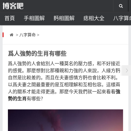
首頁
手相圖解
麪相圖解
痣相大全
八字算
風水開運
助運飾品
風水禁忌
風水問答
招
>
八字算命
>
住宅風水
臥室風水
家居風水
陽宅風水
風
爲人強勢的生肖有哪些
爲人強勢的人會給別人一種莫名的壓力感，和不好接近
的感覺。那麽想對比那種親和力強的人來說，人緣方麪
自然是比較差的。而且在夫妻感情方麪也會比較不利。
以爲夫妻之間最重要的是互相理解和互相包容。這樣兩
人的關系才能走得更遠。那麽今天我們就一起來看看
強
勢的生肖
有哪些？