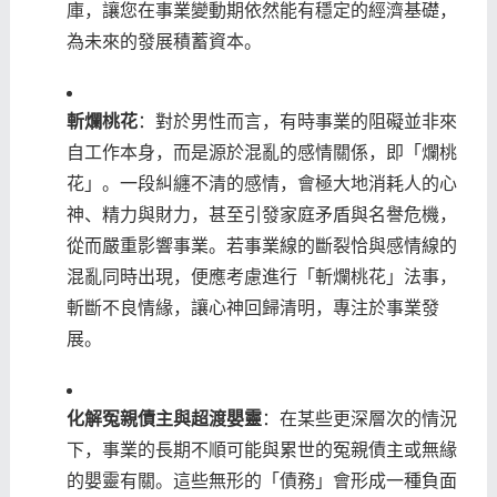
庫，讓您在事業變動期依然能有穩定的經濟基礎，
為未來的發展積蓄資本。
斬爛桃花
：對於男性而言，有時事業的阻礙並非來
自工作本身，而是源於混亂的感情關係，即「爛桃
花」。一段糾纏不清的感情，會極大地消耗人的心
神、精力與財力，甚至引發家庭矛盾與名譽危機，
從而嚴重影響事業。若事業線的斷裂恰與感情線的
混亂同時出現，便應考慮進行「斬爛桃花」法事，
斬斷不良情緣，讓心神回歸清明，專注於事業發
展。
化解冤親債主與超渡嬰靈
：在某些更深層次的情況
下，事業的長期不順可能與累世的冤親債主或無緣
的嬰靈有關。這些無形的「債務」會形成一種負面