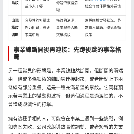
島紋
條是否恢復清
或小人干擾
找合作夥伴需格外謹慎
晰
出現
突發性的打擊或
橫紋的深淺，
冷靜應對突發狀況，尋
橫紋
外力阻礙，導致
事業線是否能
求貴人幫助，避免衝動
切斷
事業中斷
突破橫紋
決策
事業線斷開後再連接：先蹲後跳的事業格
局
另一種常見的形態是，事業線雖然斷開，但斷開的兩端
由一條或多條細微的輔助線連接起來，或者斷點上下兩
條線有部分重疊。這是一種充滿希望的掌紋。它同樣預
示著事業上的變動與波折，但這個過程是過渡性的，不
會造成毀滅性的打擊。
擁有這種手相的人，可能會在事業上遇到一些挑戰，例
如專案失敗、公司改組導致職位調動、或者短暫的失業