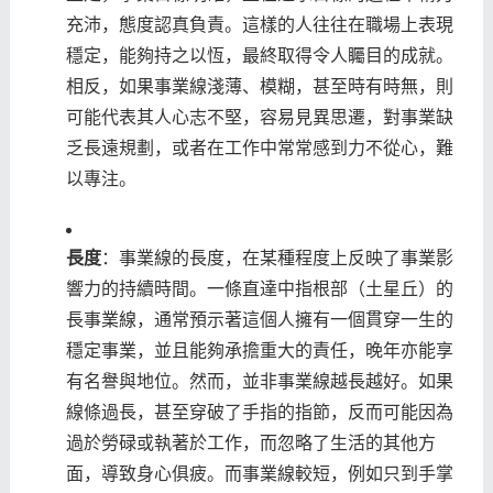
充沛，態度認真負責。這樣的人往往在職場上表現
穩定，能夠持之以恆，最終取得令人矚目的成就。
相反，如果事業線淺薄、模糊，甚至時有時無，則
可能代表其人心志不堅，容易見異思遷，對事業缺
乏長遠規劃，或者在工作中常常感到力不從心，難
以專注。
長度
：事業線的長度，在某種程度上反映了事業影
響力的持續時間。一條直達中指根部（土星丘）的
長事業線，通常預示著這個人擁有一個貫穿一生的
穩定事業，並且能夠承擔重大的責任，晚年亦能享
有名譽與地位。然而，並非事業線越長越好。如果
線條過長，甚至穿破了手指的指節，反而可能因為
過於勞碌或執著於工作，而忽略了生活的其他方
面，導致身心俱疲。而事業線較短，例如只到手掌