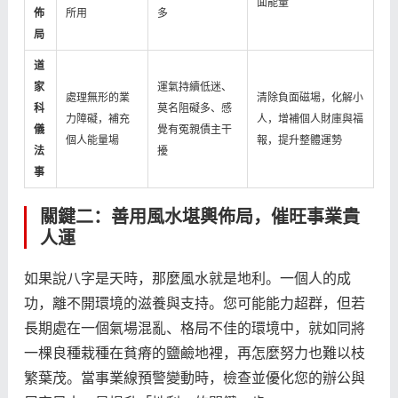
面能量
佈
所用
多
局
道
家
運氣持續低迷、
處理無形的業
清除負面磁場，化解小
科
莫名阻礙多、感
力障礙，補充
人，增補個人財庫與福
儀
覺有冤親債主干
個人能量場
報，提升整體運勢
法
擾
事
關鍵二：善用風水堪輿佈局，催旺事業貴
人運
如果說八字是天時，那麼風水就是地利。一個人的成
功，離不開環境的滋養與支持。您可能能力超群，但若
長期處在一個氣場混亂、格局不佳的環境中，就如同將
一棵良種栽種在貧瘠的鹽鹼地裡，再怎麼努力也難以枝
繁葉茂。當事業線預警變動時，檢查並優化您的辦公與