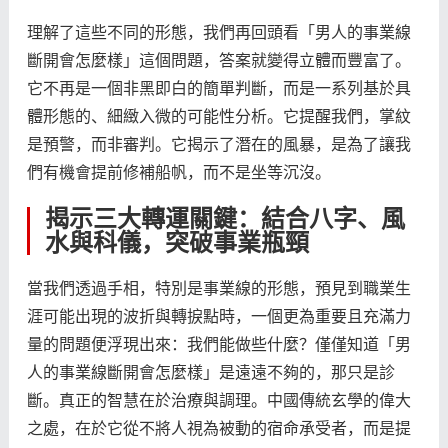
理解了這些不同的形態，我們再回頭看「男人的事業線
斷開會怎麼樣」這個問題，答案就變得立體而豐富了。
它不再是一個非黑即白的簡單判斷，而是一系列基於具
體形態的、細緻入微的可能性分析。它提醒我們，掌紋
是預警，而非審判。它揭示了潛在的風暴，是為了讓我
們有機會提前修補船帆，而不是坐等沉沒。
揭示三大轉運關鍵：結合八字、風
水與科儀，突破事業瓶頸
當我們透過手相，特別是事業線的形態，預見到職業生
涯可能出現的波折與轉捩點時，一個更為重要且充滿力
量的問題便浮現出來：我們能做些什麼？僅僅知道「男
人的事業線斷開會怎麼樣」是遠遠不夠的，那只是診
斷。真正的智慧在於治療與調理。中國傳統玄學的偉大
之處，在於它從不將人視為被動的宿命承受者，而是提