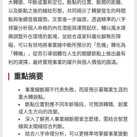
大轉變、中斷或重新定位。斷點的位置、斷開的距離、
以及斷點之後的線紋形態，共同揭示了轉變發生的時間
點與後續發展趨勢。文章進一步論證，透過精準的八字
排盤分析個人命格的內在潛能與運勢起伏，輔以風水堪
輿調整外在環境的氣場，並結合道家科儀化解無形障
礙，可以有效地將事業線中斷所預示的「危機」轉化為
「轉機」，從而引導個體在人生的關鍵節點上做出最有
利的選擇，最終實現事業的躍升與個人價值的圓滿。
重點摘要
事業線斷開不代表失敗，而是預示著職業生涯的
重大轉捩點。
斷點位置對應不同年齡階段，可預測轉職、創業
或人生方向的改變。
深入了解男人事業線斷開會怎麼樣，需結合智慧
線與太陽線綜合判斷。
結合八字命理分析，可以更精準地掌握事業變動