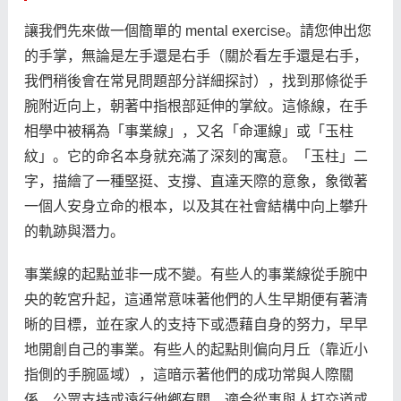
讓我們先來做一個簡單的 mental exercise。請您伸出您
的手掌，無論是左手還是右手（關於看左手還是右手，
我們稍後會在常見問題部分詳細探討），找到那條從手
腕附近向上，朝著中指根部延伸的掌紋。這條線，在手
相學中被稱為「事業線」，又名「命運線」或「玉柱
紋」。它的命名本身就充滿了深刻的寓意。「玉柱」二
字，描繪了一種堅挺、支撐、直達天際的意象，象徵著
一個人安身立命的根本，以及其在社會結構中向上攀升
的軌跡與潛力。
事業線的起點並非一成不變。有些人的事業線從手腕中
央的乾宮升起，這通常意味著他們的人生早期便有著清
晰的目標，並在家人的支持下或憑藉自身的努力，早早
地開創自己的事業。有些人的起點則偏向月丘（靠近小
指側的手腕區域），這暗示著他們的成功常與人際關
係、公眾支持或遠行他鄉有關，適合從事與人打交道或