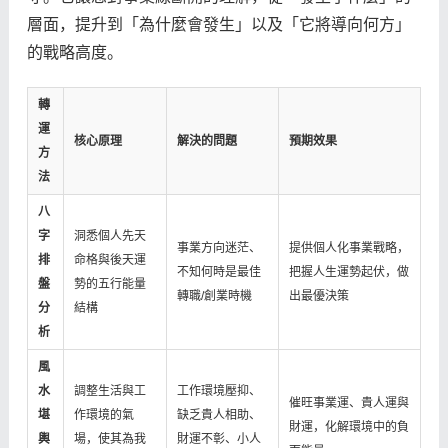
層面，提升到「為什麼會發生」以及「它將導向何方」
的戰略高度。
轉
運
核心原理
解決的問題
預期效果
方
法
八
字
洞悉個人先天
事業方向迷茫、
提供個人化事業戰略，
排
命格與後天運
不知何時是最佳
把握人生運勢起伏，做
盤
勢的五行能量
轉職/創業時機
出最優決策
分
結構
析
風
水
調整生活與工
工作環境壓抑、
催旺事業運、貴人運與
堪
作環境的氣
缺乏貴人相助、
財運，化解環境中的負
輿
場，使其為我
財運不彰、小人