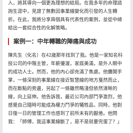
入，將其導向一個更為理想的結局。在我多年的命理諮
詢生涯中，見證了無數因事業線變化而引發的人生轉
折。在此，我將分享兩個具有代表性的案例，並從中總
結出一套綜合性的化解策略。
案例一：中年轉職的陣痛與成功
陳先生（化名）在42歲那年找到了我。他是一家知名科
技公司的中階主管，年薪優渥，家庭美滿，是外人眼中
的成功人士。然而，他的內心卻充滿了焦慮。他攤開手
掌，一條深刻的事業線在接近智慧線的地方戛然而止，
而在斷點的旁邊，另起了一條雖然略淺但依然清晰的
線，向上延伸。他告訴我，最近公司內部鬥爭激烈，他
感覺自己隨時可能成為權力鬥爭的犧牲品，同時，他對
日復一日的管理工作也感到了前所未有的厭倦。他問
我：「師傅，我這事業線斷了，是不是就要完蛋了？」