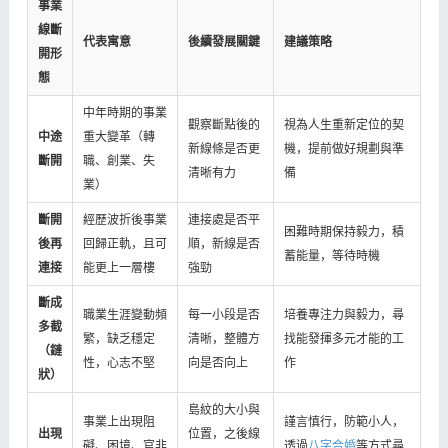
事業
線斷
代表寓意
後續發展關鍵
建議策略
開形
態
中年時期的事業
觀察斷點後的
視為人生重新定位的契
中途
重大變革（轉
新線條是否更
機，提前做好規劃與準
斷開
職、創業、失
清晰有力
備
業）
斷開
經歷波折後事業
連接處是否平
困難時期保持毅力，積
後再
回歸正軌，且可
順，新線是否
蓄能量，等待時機
連接
能更上一層樓
強勁
斷成
職業生涯變動頻
每一小段是否
培養專注力與毅力，尋
多截
繁，缺乏穩定
清晰，整體方
找能發揮多元才能的工
（鏈
性，心志不堅
向是否向上
作
狀）
島紋的大小與
事業上出現阻
謹言慎行，防範小人，
出現
位置，之後線
礙、困境、官非
透過
八字合婚
等方式尋