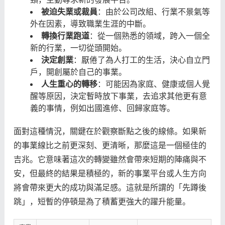
被迫失業或裁員
：由於公司改組、行業不景氣等
外在因素，導致職業生涯的中斷。
轉換行業跑道
：從一個熟悉的領域，跨入一個全
新的行業，一切從頭開始。
決定創業
：厭倦了為人打工的生活，決心自立門
戶，開創屬於自己的事業。
人生重心的轉移
：可能因為家庭、健康或個人覺
醒等原因，決定暫時放下事業，去追求其他更有意
義的事情，例如出國進修、回歸家庭等。
面對這種情況，關鍵在於觀察斷點之後的線條。如果新
的事業線比之前更深刻、更清晰，那麼這是一個極佳的
吉兆。它意味著這次的轉變雖然會帶來短期的陣痛與不
安，但最終的結果是積極的，新的事業平台或人生方向
將會帶來更大的成功與滿足感。這就是所謂的「先蹲後
跳」，短暫的停頓是為了積蓄更強大的躍升能量。