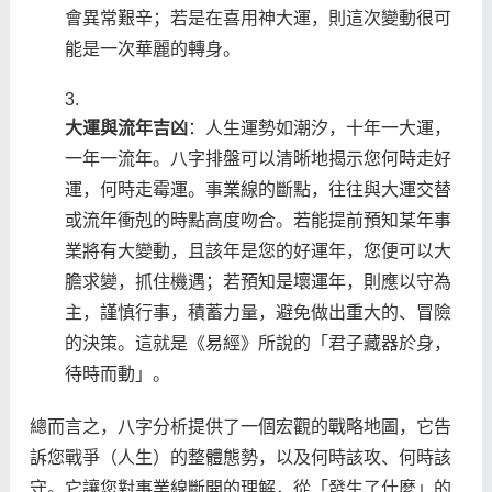
會異常艱辛；若是在喜用神大運，則這次變動很可
能是一次華麗的轉身。
大運與流年吉凶
：人生運勢如潮汐，十年一大運，
一年一流年。八字排盤可以清晰地揭示您何時走好
運，何時走霉運。事業線的斷點，往往與大運交替
或流年衝剋的時點高度吻合。若能提前預知某年事
業將有大變動，且該年是您的好運年，您便可以大
膽求變，抓住機遇；若預知是壞運年，則應以守為
主，謹慎行事，積蓄力量，避免做出重大的、冒險
的決策。這就是《易經》所說的「君子藏器於身，
待時而動」。
總而言之，八字分析提供了一個宏觀的戰略地圖，它告
訴您戰爭（人生）的整體態勢，以及何時該攻、何時該
守。它讓您對事業線斷開的理解，從「發生了什麼」的