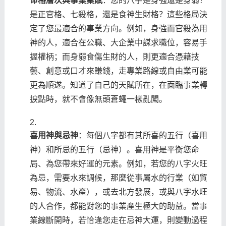
命格層次與事業稟賦
：您的八字是身強還是身弱？
是正官格、七殺格，還是食神生財格？這些格局決
定了您最適合的事業方向。例如，身強而官殺為用
神的人，適合在公職、大企業中謀求職位，容易手
握權柄；而身弱食傷生財的人，則更適合憑藉技
藝、創意或口才來賺錢，走專業路線或自由業可能
更為順遂。知道了自己的天賦所在，在面臨事業轉
捩點時，就不會像無頭蒼蠅一樣亂闖。
喜用神與忌神
：每個八字都有其所喜的五行（喜用
神）和所忌的五行（忌神）。喜用神是平衡您命
局、為您帶來好運的元素。例如，若您的八字火旺
為忌，需要水來調候，那麼從事屬水的行業（如貿
易、物流、水產），或去北方發展，或與八字水旺
的人合作，都能對您的事業產生極大的助益。當事
業線斷開時，若恰逢您走在忌神大運，則變動過程