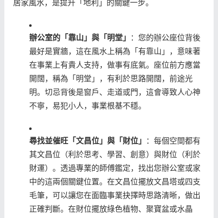
居家風水，是提升「地利」的關鍵一步。
辦公室的「靠山」與「明堂」
：您的辦公座位背後
最好是實牆，這在風水上稱為「有靠山」，意味著
在事業上有貴人支持，做事有底氣。座位前方應當
開闊，稱為「明堂」，有利於思路開闊，前途光
明。切忌背後是窗戶、走道或門，這會導致人心神
不寧，易犯小人，事業根基不穩。
尋找並催旺「文昌位」與「財位」
：每個空間都有
其文昌位（利於思考、學習、創意）與財位（利於
財運）。透過專業的師傅鑑定，找出您辦公室或家
中的這兩個關鍵位置。在文昌位擺放文昌塔或四支
毛筆，可以讓您在面臨事業抉擇時思路清晰，做出
正確判斷。在財位擺放綠色植物、聚寶盆或水晶