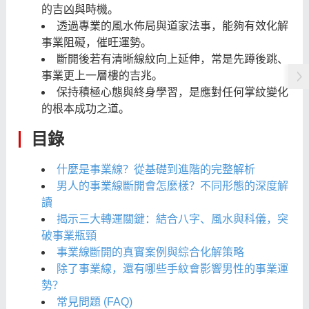
的吉凶與時機。
透過專業的風水佈局與道家法事，能夠有效化解
事業阻礙，催旺運勢。
斷開後若有清晰線紋向上延伸，常是先蹲後跳、
事業更上一層樓的吉兆。
保持積極心態與終身學習，是應對任何掌紋變化
的根本成功之道。
目錄
什麼是事業線？從基礎到進階的完整解析
男人的事業線斷開會怎麼樣？不同形態的深度解
讀
揭示三大轉運關鍵：結合八字、風水與科儀，突
破事業瓶頸
事業線斷開的真實案例與綜合化解策略
除了事業線，還有哪些手紋會影響男性的事業運
勢？
常見問題 (FAQ)