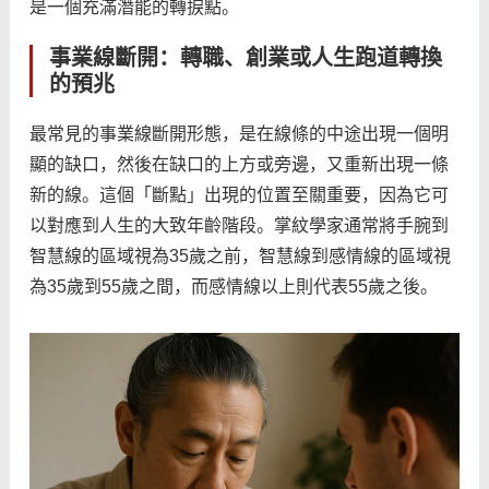
是一個充滿潛能的轉捩點。
事業線斷開：轉職、創業或人生跑道轉換
的預兆
最常見的事業線斷開形態，是在線條的中途出現一個明
顯的缺口，然後在缺口的上方或旁邊，又重新出現一條
新的線。這個「斷點」出現的位置至關重要，因為它可
以對應到人生的大致年齡階段。掌紋學家通常將手腕到
智慧線的區域視為35歲之前，智慧線到感情線的區域視
為35歲到55歲之間，而感情線以上則代表55歲之後。