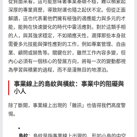
從負面來看，這可能意味著事業基礎不穩，難以積累起
深厚的專業資歷，導致財運也隨之起伏不定。但從正面
解讀，這也代表著他們擁有極強的適應能力與多元的才
能，能夠在快速變化的時代中靈活應對。對於這類手相
的人，與其強求穩定，不如順應天性，選擇那些本身就
需要多元技能與彈性應對的工作，例如專案管理、自由
業、顧問或銷售等。關鍵在於，雖然工作內容多變，但
內心必須有一個核心的發展方向，將每一次的變動都視
為學習與積累的過程，而不是漫無目的地漂泊。
事業線上的島紋與橫紋：事業中的阻礙與
小人
除了斷開，事業線上出現的「雜訊」也值得我們高度警
惕。
島紋
：島紋是指事業線上出現的、形如小島的中空