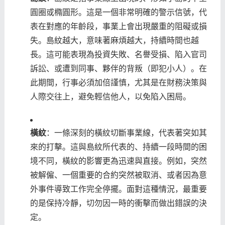
圓圈或橢圓形。這是一個非常明確的警示信號，代
表在對應的年齡段，事業上會出現嚴重的阻礙或損
失。島紋越大，意味著麻煩越大，持續時間也越
長。這可能表現為投資失敗、名譽受損、陷入官司
訴訟、或遭到同事、夥伴的背叛（即犯小人）。在
此期間，行事必須加倍謹慎，尤其是在財務決策與
人際交往上，避免輕信他人，以免陷入困局。
橫紋
：一條深刻的橫紋切斷事業線，代表著突如其
來的打擊。這與島紋所代表的、持續一段時間的困
境不同，橫紋的影響更為迅速與直接。例如，突然
被解僱、一個重要的合約突然被取消、或者因為意
外事件導致工作完全停擺。面對這種情況，最重要
的是保持冷靜，切勿因一時的衝擊而做出錯誤的決
定。