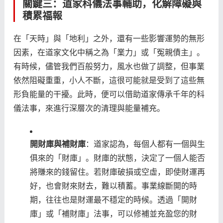
關鍵三：道家科儀法事輔助，化解障礙與
積累福報
在「天時」與「地利」之外，還有一些影響運勢的無形
因素，在道家文化中稱之為「業力」或「冤親債主」。
有時候，儘管我們百般努力，風水也做了調整，但事業
依然阻礙重重，小人不斷，這很可能就是受到了這些無
形負能量的干擾。此時，便可以借助道家傳承千年的科
儀法事，來進行深層次的清理與能量補充。
開財庫與補財庫
：道家認為，每個人都有一個與生
俱來的「財庫」。財庫的狀態，決定了一個人能否
將賺來的錢留住。若財庫破損或空虛，即使財運再
好，也會財來財去，難以積蓄。事業線斷開的時
期，往往也是財運最不穩定的時候。透過「開財
庫」或「補財庫」法事，可以修補並充盈您的財