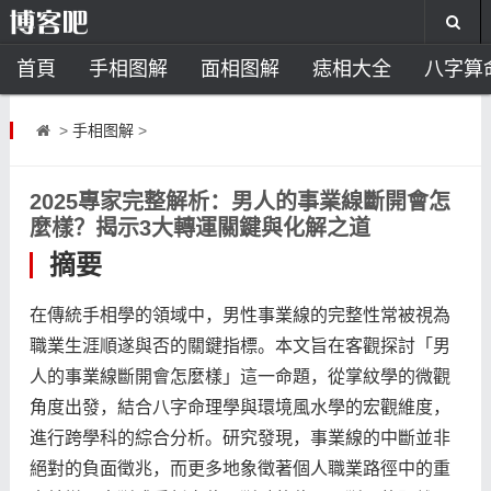
首頁
手相图解
面相图解
痣相大全
八字算
风水开运
助运饰品
风水禁忌
风水问答
招
>
手相图解
>
住宅风水
卧室风水
家居风水
阳宅风水
风
2025專家完整解析：男人的事業線斷開會怎
麼樣？揭示3大轉運關鍵與化解之道
摘要
在傳統手相學的領域中，男性事業線的完整性常被視為
職業生涯順遂與否的關鍵指標。本文旨在客觀探討「男
人的事業線斷開會怎麼樣」這一命題，從掌紋學的微觀
角度出發，結合八字命理學與環境風水學的宏觀維度，
進行跨學科的綜合分析。研究發現，事業線的中斷並非
絕對的負面徵兆，而更多地象徵著個人職業路徑中的重