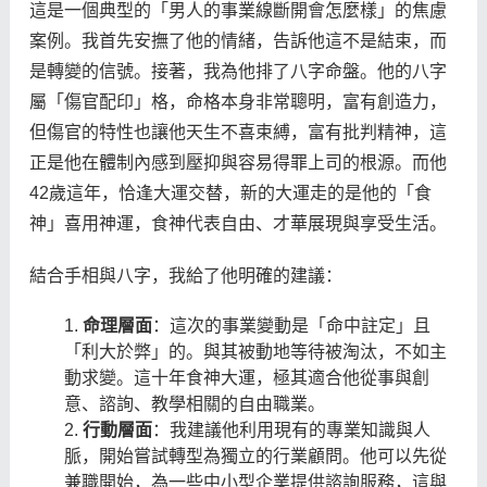
這是一個典型的「男人的事業線斷開會怎麼樣」的焦慮
案例。我首先安撫了他的情緒，告訴他這不是結束，而
是轉變的信號。接著，我為他排了八字命盤。他的八字
屬「傷官配印」格，命格本身非常聰明，富有創造力，
但傷官的特性也讓他天生不喜束縛，富有批判精神，這
正是他在體制內感到壓抑與容易得罪上司的根源。而他
42歲這年，恰逢大運交替，新的大運走的是他的「食
神」喜用神運，食神代表自由、才華展現與享受生活。
結合手相與八字，我給了他明確的建議：
命理層面
：這次的事業變動是「命中註定」且
「利大於弊」的。與其被動地等待被淘汰，不如主
動求變。這十年食神大運，極其適合他從事與創
意、諮詢、教學相關的自由職業。
行動層面
：我建議他利用現有的專業知識與人
脈，開始嘗試轉型為獨立的行業顧問。他可以先從
兼職開始，為一些中小型企業提供諮詢服務，這與