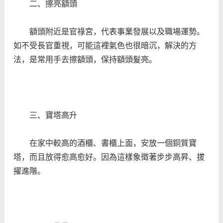
二、擦亮額頭
額頭附近是官祿宮，代表事業發展以及職場運勢。
如不受長官重視，可能這裡氣色也很暗沉，解決的方
法，是常用手去擦額頭，保持額頭髮亮。
三、寶塔高升
在家中較高的酒櫃、書櫃上面，安放一個銅質寶
塔，而且放得愈高愈好。因為這樣象徵著步步高昇、拔
擢進階。