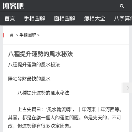
首頁
手相圖解
面相圖解
痣相大全
八字算
風水禁忌
助運飾品
風水開運
風水知識
辦
>
手相圖解
>
廚房風水
住宅風水
臥室風水
家居風水
陽
八種提升運勢的風水秘法
八種提升運勢的風水秘法
陽宅發財最快的風水
八種提升運勢的風水秘法
上古先賢曰：“風水輪流轉”，十年河東十年河西等。
其實，都是在講一個人的運氣問題。命是先天的，不可
改，但運勢卻有很多決定因素。