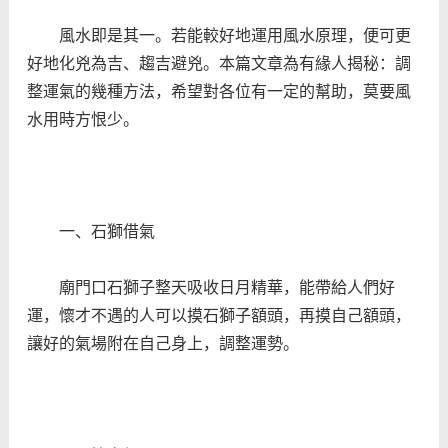
風水即是其一。若能較好地運用風水原理，便可更
好地化兇為吉、趨吉避兇。本篇文章為有緣人揭秘：調
整運氣的幾種方法，希望對各位有一定的幫助，莫要風
水用時方恨少。
一、石獅借氣
廟門口石獅子整天吸收日月精華，能帶給人們好
運，懷才不遇的人可以摸石獅子額頭，再摸自己額頭，
讓好的氣場附在自己身上，調整運勢。