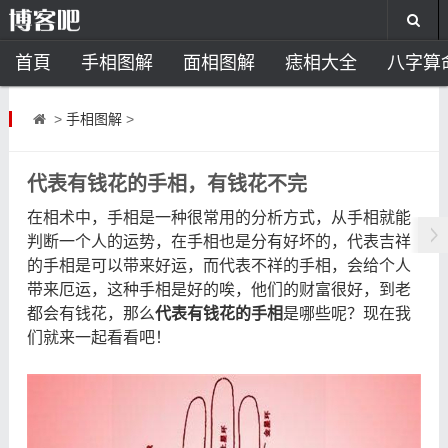
首頁
手相图解
面相图解
痣相大全
八字算
风水开运
助运饰品
风水禁忌
风水问答
招
>
手相图解
>
住宅风水
卧室风水
家居风水
阳宅风水
风
代表有钱花的手相，有钱花不完
在相术中，手相是一种很常用的分析方式，从手相就能
判断一个人的运势，在手相也是分有好坏的，代表吉祥
的手相是可以带来好运，而代表不祥的手相，会给个人
带来厄运，这种手相是好的唉，他们的财富很好，到老
都会有钱花，那么
代表有钱花的手相
是哪些呢？现在我
们就来一起看看吧！