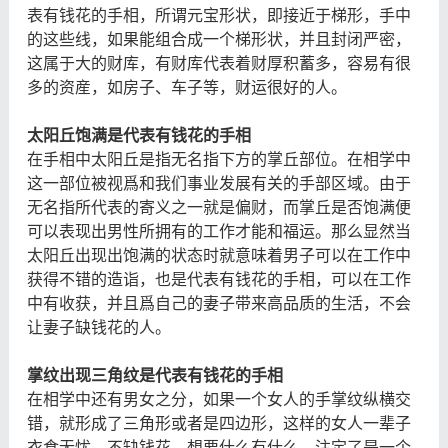
表有钱花的手相，所谓元宝形状，即接近于梯形，手中
的这些线，如果能组合成一个梯形状，并且封闭严密，
这属于大的财库，有财库代表着财厚积蓄多，容易有很
多的资産，如房子、车子等，财运很好的人。
太阳丘饱满是代表有钱花的手相
在手相中太阳丘是指无名指下方的掌丘部位。在相学中
这一部位被视爲和我们事业发展有关的手部区域。由于
无名指所代表的寄义之一就是偏财，而掌丘是否饱满便
可以表现出男性所拥有的工作才能和福运。那么显然当
太阳丘出现出饱满的状态时就意味着男子可以在工作中
获得不错的造诣，也是代表有钱花的手相，可以在工作
中有收获，并且爲自己的妻子带来高品质的生活，不会
让妻子缺钱花的人。
掌纹出现三角纹是代表有钱花的手相
在相学中还有男女之分，如果一个女人的手掌纹纵横交
错，就形成了三角形或者是四边形，这样的女人一辈子
衣食无忧，不缺钱花，想要什么有什么，注定了是一个