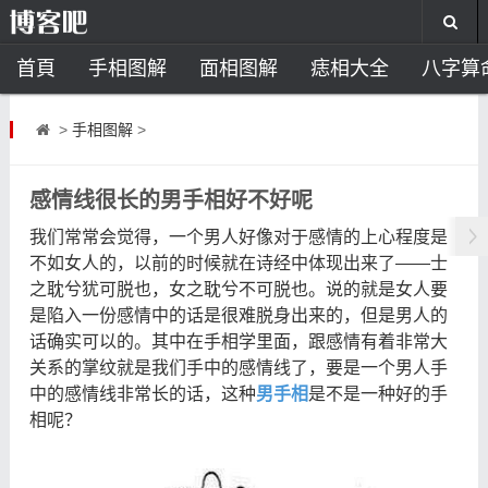
首頁
手相图解
面相图解
痣相大全
八字算
风水开运
助运饰品
风水禁忌
风水问答
招
>
手相图解
>
住宅风水
卧室风水
家居风水
阳宅风水
风
感情线很长的男手相好不好呢
我们常常会觉得，一个男人好像对于感情的上心程度是
不如女人的，以前的时候就在诗经中体现出来了——士
之耽兮犹可脱也，女之耽兮不可脱也。说的就是女人要
是陷入一份感情中的话是很难脱身出来的，但是男人的
话确实可以的。其中在手相学里面，跟感情有着非常大
关系的掌纹就是我们手中的感情线了，要是一个男人手
中的感情线非常长的话，这种
男手相
是不是一种好的手
相呢？