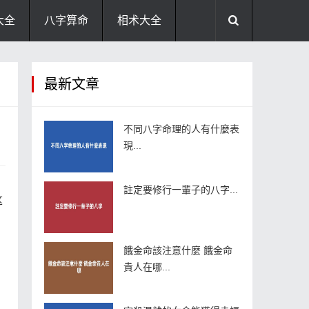
大全
八字算命
相术大全
助运饰品
风水禁忌
风水问答
最新文章
住宅风水
卧室风水
家居风水
不同八字命理的人有什麼表
現...
。
註定要修行一輩子的八字...
这
餓金命該注意什麼 餓金命
貴人在哪...