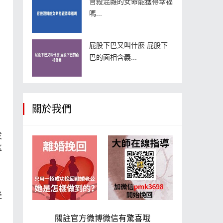
官殺混雜的女命能獲得幸福
嗎...
屁股下巴又叫什麼 屁股下
巴的面相含義...
關於我們
发
这
经
關註官方微博微信有驚喜哦