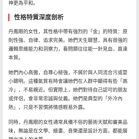
神更為平和。
性格特質深度剖析
丹鳳眼的女性，其性格中帶有強烈的「金」的特質：原
則性強、自律、追求完美。她們天生聰慧，具有很強的
邏輯思維能力和洞察力，看問題往往能一針見血，直達
本質。
她們內心高傲，自尊心極強，不屑於與人同流合污或耍
小聰明。這種氣質有時會讓她們在人群中顯得有些「高
冷」，不易親近。但實際上，她們對待自己認可的朋友
或伴侶，會非常忠誠與仗義。她們是典型的「外冷內
熱」，只是不習慣將情感輕易外露。
同時，丹鳳眼的女性通常具備不俗的藝術天賦和審美品
味，無論是在文學、繪畫、音樂還是設計方面，都能展