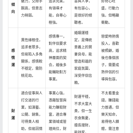
魅力，交際手
追求完美，
喜與人爭，
好奇心旺
傾
腕高，但意志
有領導才
有包容心，
盛，行動力
向
力稍弱。
能，自尊心
是很好的傾
強，但略顯
極強。
聽者。
衝動。
婚姻運穩
感情專一，
戀愛時熱情
異性緣極佳，
定，是傳統
對伴侶要求
投入，喜歡
追求者眾多，
意義上的賢
感
高，追求精
被照顧，婚
但易陷入多角
妻良母，能
情
神層面的契
後也像個孩
關係，感情較
營造和諧的
運
合，婚後多
子，需要成
不穩定，需防
家庭氛圍，
能輔助對方
熟伴侶的引
桃花劫。
深受伴侶信
事業。
導與包容。
賴。
適合從事與人
事業心強，
不太看重金
財運平穩，
打交道的行
憑藉智慧與
錢，賺錢能
不求大富大
業，如演藝、
能力賺取財
力普通，但
財
貴，但一生
公關、銷售，
富，適合專
樂天知命，
運
衣食無憂，
可得貴人相
業領域或管
易得他人饋
擅長理財，
助，但易因情
理崗位，財
贈，需注意
能持家。