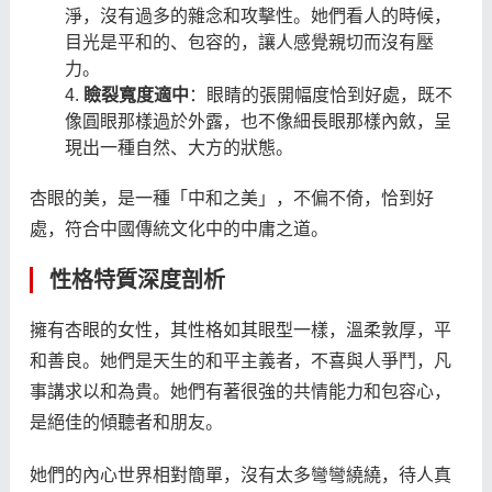
淨，沒有過多的雜念和攻擊性。她們看人的時候，
目光是平和的、包容的，讓人感覺親切而沒有壓
力。
瞼裂寬度適中
：眼睛的張開幅度恰到好處，既不
像圓眼那樣過於外露，也不像細長眼那樣內斂，呈
現出一種自然、大方的狀態。
杏眼的美，是一種「中和之美」，不偏不倚，恰到好
處，符合中國傳統文化中的中庸之道。
性格特質深度剖析
擁有杏眼的女性，其性格如其眼型一樣，溫柔敦厚，平
和善良。她們是天生的和平主義者，不喜與人爭鬥，凡
事講求以和為貴。她們有著很強的共情能力和包容心，
是絕佳的傾聽者和朋友。
她們的內心世界相對簡單，沒有太多彎彎繞繞，待人真