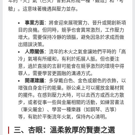
年的「火」氣（巳火）會對其形成一種「鍛造」和「考
驗」。這意味著機遇與壓力並存。
事業方面
：將會迎來展現實力、晉升或開創新項
目的良機。但同時，競爭也會異常激烈，工作壓力
增大。需要保持冷靜的頭腦，避免因急於求成而做
出錯誤決策。
人際關係
：流年的木火之氣會讓她們平時的「高
冷」氣場有所緩和，有利於拓展人脈。但也要注
意，過於直接的言辭可能會在競爭激烈的環境中得
罪人，需要學習更圓融的溝通方式。
開運建議
：多穿戴白色、金色或銀色的衣飾，以
增強自身金行的能量。辦公桌上可以擺放金屬材質
的擺件。在感到壓力大時，可以去西方或西北方散
步，或者從事一些與金屬相關的活動，如練習書法
（筆尖屬金）、學習一種樂器（如鋼琴、古箏）
等，有助於平衡流年火氣，保持內心清明。
三、杏眼：溫柔敦厚的賢妻之選