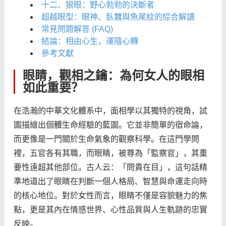
十二、狼眼：野心勃勃的決斷者
超越眼型：眼神、臥蠶與魚尾紋的綜合解讀
常見問題解答 (FAQ)
結論：相由心生，運隨心轉
參考文獻
眼睛，觀相之鑰：為何女人的眼相
如此重要？
在浩瀚的中華文化體系中，面相學以其獨特的視角，試
圖描繪出個體生命經驗的藍圖。它並非簡單的宿命論，
而更像是一門關於生命氣象的觀察科學。在這門學問
裡，五官各有其職，而眼睛，被尊為「監察官」，其重
要性遠超其他部位。古人云：「問貴在目」，這句話精
準地道出了眼睛在判斷一個人格局、智慧與命運走向時
的核心地位。對於女性而言，眼睛不僅是容貌魅力的焦
點，更是其內在情感世界、心性品質與人生軌跡的忠實
反映。