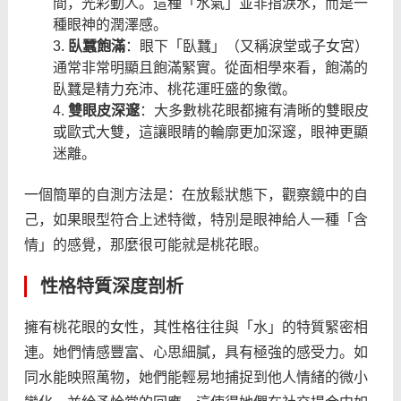
間，光彩動人。這種「水氣」並非指淚水，而是一
種眼神的潤澤感。
臥蠶飽滿
：眼下「臥蠶」（又稱淚堂或子女宮）
通常非常明顯且飽滿緊實。從面相學來看，飽滿的
臥蠶是精力充沛、桃花運旺盛的象徵。
雙眼皮深邃
：大多數桃花眼都擁有清晰的雙眼皮
或歐式大雙，這讓眼睛的輪廓更加深邃，眼神更顯
迷離。
一個簡單的自測方法是：在放鬆狀態下，觀察鏡中的自
己，如果眼型符合上述特徵，特別是眼神給人一種「含
情」的感覺，那麼很可能就是桃花眼。
性格特質深度剖析
擁有桃花眼的女性，其性格往往與「水」的特質緊密相
連。她們情感豐富、心思細膩，具有極強的感受力。如
同水能映照萬物，她們能輕易地捕捉到他人情緒的微小