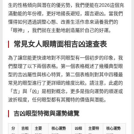
生的性格傾向與潛在的優劣勢，我們便能在2026這個充
滿動能的年份裡，更好地揚長避短，趨吉避凶。當我們
懂得如何透過調整心態、改善生活作息來涵養我們的
「眼神」，我們就在主動地創造屬於自己的好運。
常見女人眼睛面相吉凶速查表
為了讓您能更快速地對不同眼型有一個初步的印象，我
們整理了以下兩個表格。第一個表格概述了幾種典型眼
型的吉凶屬性與核心特質，第二個表格則對其中四種最
常見的眼型進行了更詳細的維度比較。請注意，此處的
「吉」與「凶」是相對概念，更多是指向運勢的順遂或
波折程度，任何眼型都有其獨特的價值與潛能。
吉凶眼型特徵與運勢總覽
分
吉相
主要
核心運勢
凶相
主要特
核心運勢