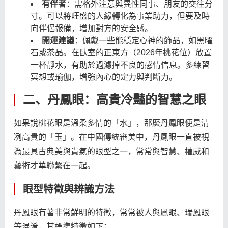
有伴者
：需格外注意與異性同事、朋友的交往分
寸。可以將旺盛的人緣轉化為事業助力，但要及時
向伴侶報備，增加對方的安全感。
開運建議
：佩戴一些能穩定心神的飾品，如黑曜
石或茶晶。在臥室的正東方（2026年桃花位）放置
一杯靜水，有助於過濾掉不良的感情信息。多練習
冥想或瑜伽，增強內心的定力與判斷力。
二、丹鳳眼：高貴冷豔的智慧之眼
如果說桃花眼是溫柔多情的「水」，那麼丹鳳眼便是清
冽高貴的「玉」。在中國傳統審美中，丹鳳眼一直被視
為最具古典美與貴氣的眼型之一，常常與智慧、權威和
藝術才華聯繫在一起。
眼型特徵與辨識方法
丹鳳眼有著非常鮮明的特徵，常常被人與鳳眼、瑞鳳眼
等混淆，其標準特徵如下：