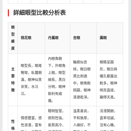
詳細眼型比較分析表
眼
型
桃花眼
丹鳳眼
杏眼
圓眼
維
度
內眼角朝
輪廓似杏
眼睛呈圓
眼型長，眼尾
下，外眼角
主
核，眼白眼
形，眼白與
略彎，臥蠶飽
上翹，眼型
要
黑比例適
瞳孔都露出
滿，眼神似笑
細長，黑白
特
中，眼角較
較多，眼神
非笑，水汪
分明，眼神
徵
鈍圓，眼神
明亮直接，
汪。
銳利有威
清澈乾淨。
顯得天真。
儀。
聰明智慧，
溫柔善良，
活潑開朗，
情感豐富，感
原則性強，
平和敦厚，
直率坦誠，
性
性浪漫，富有
氣質高冷，
人緣好，不
沒有心機，
格