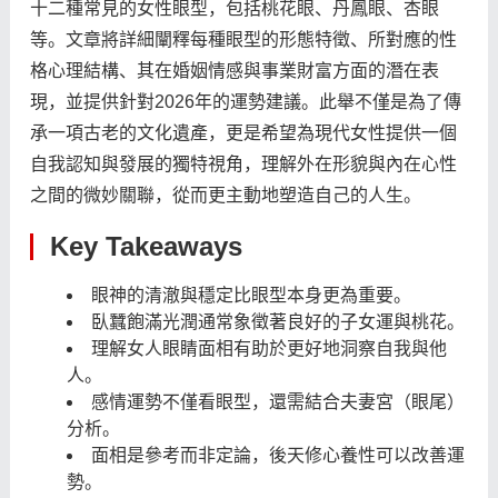
十二種常見的女性眼型，包括桃花眼、丹鳳眼、杏眼
等。文章將詳細闡釋每種眼型的形態特徵、所對應的性
格心理結構、其在婚姻情感與事業財富方面的潛在表
現，並提供針對2026年的運勢建議。此舉不僅是為了傳
承一項古老的文化遺產，更是希望為現代女性提供一個
自我認知與發展的獨特視角，理解外在形貌與內在心性
之間的微妙關聯，從而更主動地塑造自己的人生。
Key Takeaways
眼神的清澈與穩定比眼型本身更為重要。
臥蠶飽滿光潤通常象徵著良好的子女運與桃花。
理解女人眼睛面相有助於更好地洞察自我與他
人。
感情運勢不僅看眼型，還需結合夫妻宮（眼尾）
分析。
面相是參考而非定論，後天修心養性可以改善運
勢。