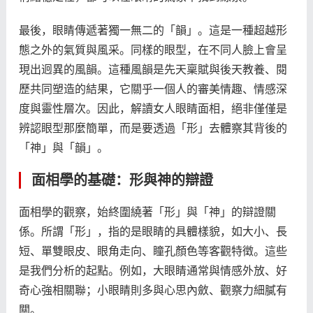
最後，眼睛傳遞著獨一無二的「韻」。這是一種超越形
態之外的氣質與風采。同樣的眼型，在不同人臉上會呈
現出迥異的風韻。這種風韻是先天稟賦與後天教養、閱
歷共同塑造的結果，它關乎一個人的審美情趣、情感深
度與靈性層次。因此，解讀女人眼睛面相，絕非僅僅是
辨認眼型那麼簡單，而是要透過「形」去體察其背後的
「神」與「韻」。
面相學的基礎：形與神的辯證
面相學的觀察，始終圍繞著「形」與「神」的辯證關
係。所謂「形」，指的是眼睛的具體樣貌，如大小、長
短、單雙眼皮、眼角走向、瞳孔顏色等客觀特徵。這些
是我們分析的起點。例如，大眼睛通常與情感外放、好
奇心強相關聯；小眼睛則多與心思內斂、觀察力細膩有
關。