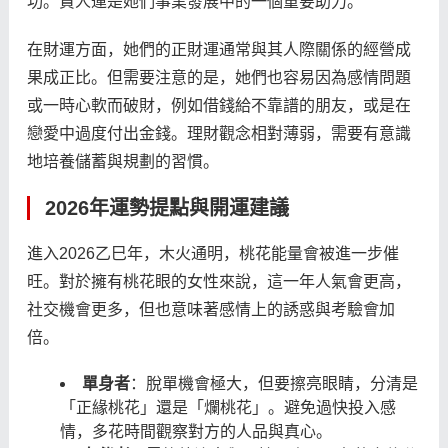
功。貴人運是她們事業發展中的一個重要助力。
在財運方面，她們的正財運通常與其人際關係的經營成
果成正比。但需要注意的是，她們也容易因為感情問題
或一時心軟而破財，例如借錢給不靠譜的朋友，或是在
戀愛中過度付出金錢。理財觀念相對薄弱，需要有意識
地培養儲蓄與規劃的習慣。
2026年運勢提點與開運建議
進入2026乙巳年，木火通明，桃花能量會被進一步催
旺。對於擁有桃花眼的女性來說，這一年人氣會更高，
社交機會更多，但也意味著感情上的誘惑與考驗會加
倍。
單身者
：脫單機會極大，但要擦亮眼睛，分清是
「正緣桃花」還是「爛桃花」。避免過快投入感
情，多花時間觀察對方的人品與真心。