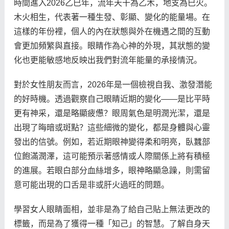
時間進入2026乙巳年，流年天干為乙木，地支為巳火。
木火相生，代表著一種生發、彰顯、變化的能量場。在
這樣的年份裡，個人的內在狀態與外在機遇之間的互動
會更加頻繁與直接。眼睛作為心神的外現，其狀態的變
化也更能敏感地反映出我們對流年能量的承接情況。
對於女性朋友而言，2026年是一個檢視自我、激發潛能
的好時機。透過觀察自己眼睛近期的變化——是比平時
更有神采，還是略顯疲憊？眼周氣色是明潤光潔，還是
出現了晦暗或斑點？這些細微的變化，都是身體與心靈
發出的信號。例如，若近期眼神變得柔和明亮，臥蠶部
位飽滿潤澤，這可能預示著感情或人際關係上將有積極
的進展。若眼白部分血絲增多，眼神略顯急躁，則需留
意可能出現的口舌是非或肝火過旺的問題。
學習女人眼睛面相，並非是為了給自己貼上無法更改的
標籤，而是為了獲得一種「知己」的智慧。了解自身天