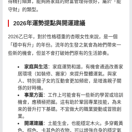
得精打細算，能夠將家庭的財富管理得很好，屬於「能
守財」的類型。
2026年運勢提點與開運建議
2026乙巳年，對於性格穩重的杏眼女性來說，是一個
「穩中有升」的年份。流年的生發之氣會為她們帶來一
些新的機會，但並不會打破她們原有的生活節奏。
家庭與生活
：家庭運勢和諧，有機會通過改善家
居環境（如裝修、搬家）來提升整體運氣。與家
人、特別是子女的互動會更加頻密，是增進親子關
係的好時機。
事業方面
：工作上可能會有一些新的學習或培訓
機會，應積極把握。這有助於鞏固專業技能，為未
來的晉升打下基礎。不宜做大的職業變動或冒險創
業。
開運建議
：土能生金，也能穩定木火。多穿戴黃
色、棕色、卡其色的衣物，可以增強自身的穩定氣