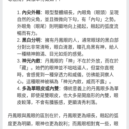
內尖外翹
：眼型整體細長，內眼角（眼頭）呈現
自然的尖角，並且微微向下勾，有「內勾」之勢。
外眼角（眼尾）則明顯地向上揚起，翹起的弧度流
暢而有力。
黑白分明
：擁有丹鳳眼的人，通常眼球的黑白部
分對比非常清晰，眼白清澈，瞳孔烏黑有神，給人
一種精神飽滿、目光如炬的感覺。
神光內斂
：丹鳳眼的「神」不在於外放，而在於
「藏」。她們的眼神並不咄咄逼人，但當你直視
時，會感覺到一種穿透力和威儀，彷彿能洞察人
心。這種眼神被稱為「神光內斂，威而不露」。
多為單眼皮或內雙
：傳統意義上的丹鳳眼多為單
眼皮，即使是雙眼皮，也大多是開扇形的內雙，眼
皮較薄，不會有腫脹感，更顯清秀利落。
丹鳳眼與鳳眼的區別在於，丹鳳眼更為細長，翹起的弧
度更為明顯，眼神也更為銳利；而鳳眼相對寬一些，眼