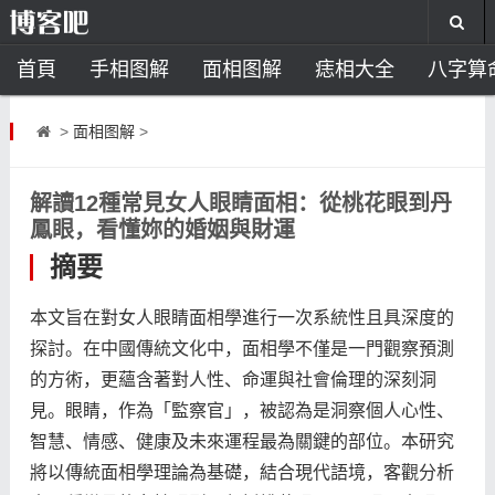
首頁
手相图解
面相图解
痣相大全
八字算
风水开运
助运饰品
风水禁忌
风水问答
招
>
面相图解
>
住宅风水
卧室风水
家居风水
阳宅风水
风
解讀12種常見女人眼睛面相：從桃花眼到丹
鳳眼，看懂妳的婚姻與財運
摘要
本文旨在對女人眼睛面相學進行一次系統性且具深度的
探討。在中國傳統文化中，面相學不僅是一門觀察預測
的方術，更蘊含著對人性、命運與社會倫理的深刻洞
見。眼睛，作為「監察官」，被認為是洞察個人心性、
智慧、情感、健康及未來運程最為關鍵的部位。本研究
將以傳統面相學理論為基礎，結合現代語境，客觀分析