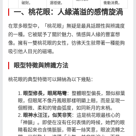
破財。
運穩健。
衝動消費。
一、桃花眼：人緣滿溢的感情旋渦
在眾多眼型中，「桃花眼」無疑是最具話題性與辨識度
的一種。它被賦予了關於魅力、情感與人緣的豐富想
像。擁有一雙桃花眼的女性，彷彿天生就帶著一種能夠
吸引他人目光的磁場。
眼型特徵與辨識方法
桃花眼的典型特徵可以歸納為以下幾點：
眼型修長，眼尾略彎
：整體眼型偏長，類似柳葉
眼，但眼尾不像丹鳳眼那樣明顯上翹，而是呈現一
個輕微、柔和的彎曲弧度，如同新月的末梢。
眼神水汪汪，似笑非笑
：這是桃花眼最核心的
「神韻」。即使在沒有任何表情的時候，她們的眼
睛看起來也含情脈脈，帶著一絲笑意，眼波流轉之