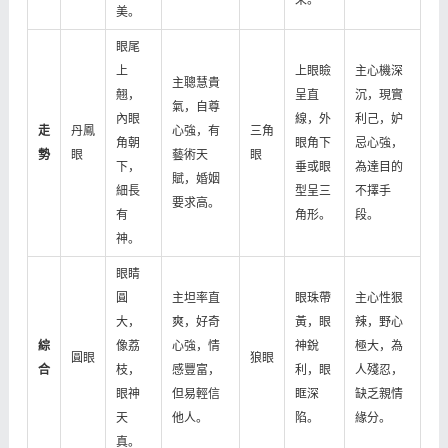
采。
美。
眼尾
上
上眼瞼
主心機深
主聰慧貴
翹，
呈直
沉，現實
氣，自尊
內眼
線，外
利己，妒
走
丹鳳
心強，有
三角
角朝
眼角下
忌心強，
勢
眼
藝術天
眼
下，
垂或眼
為達目的
賦，婚姻
細長
型呈三
不擇手
要求高。
有
角形。
段。
神。
眼睛
圓
主坦率直
眼珠帶
主心性狠
大，
爽，好奇
黃，眼
辣，野心
綜
像荔
心強，情
神銳
極大，為
圓眼
狼眼
合
枝，
感豐富，
利，眼
人殘忍，
眼神
但易輕信
眶深
缺乏親情
天
他人。
陷。
緣分。
真。