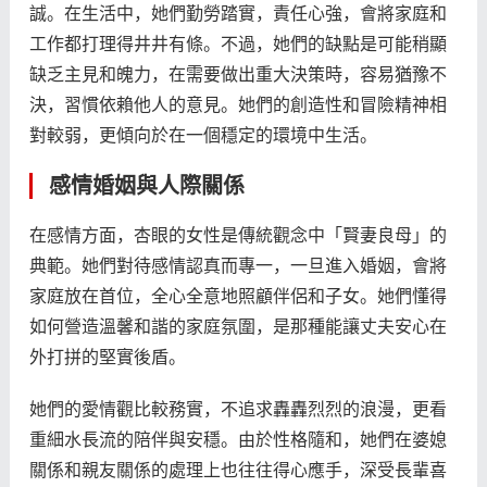
誠。在生活中，她們勤勞踏實，責任心強，會將家庭和
工作都打理得井井有條。不過，她們的缺點是可能稍顯
缺乏主見和魄力，在需要做出重大決策時，容易猶豫不
決，習慣依賴他人的意見。她們的創造性和冒險精神相
對較弱，更傾向於在一個穩定的環境中生活。
感情婚姻與人際關係
在感情方面，杏眼的女性是傳統觀念中「賢妻良母」的
典範。她們對待感情認真而專一，一旦進入婚姻，會將
家庭放在首位，全心全意地照顧伴侶和子女。她們懂得
如何營造溫馨和諧的家庭氛圍，是那種能讓丈夫安心在
外打拼的堅實後盾。
她們的愛情觀比較務實，不追求轟轟烈烈的浪漫，更看
重細水長流的陪伴與安穩。由於性格隨和，她們在婆媳
關係和親友關係的處理上也往往得心應手，深受長輩喜