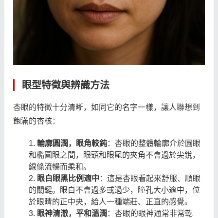
眼型特徵與辨識方法
杏眼的特徵十分清晰，如同它的名字一樣，讓人聯想到
飽滿的杏核：
輪廓圓潤，眼角較鈍
：杏眼的整體輪廓介於圓眼
和橢圓眼之間，眼頭和眼尾的夾角不會過於尖銳，
線條流暢而柔和。
眼白眼黑比例適中
：這是杏眼看起來舒服、順眼
的關鍵。眼白不會過多或過少，瞳孔大小適中，位
於眼睛的正中央，給人一種端莊、正直的感覺。
眼神清澈，平和溫潤
：杏眼的眼神通常非常乾