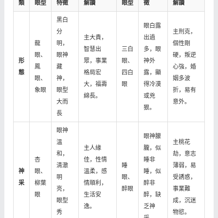
類
眼型
特徵
解讀
眼型
徵
解讀
黑白
眼白露
分
主刑克，
主大貴，
出過
龍
明，
個性剛
智慧出
三白
多，眼
眼、
眼神
硬，叛逆
形
眾，事業
眼、
神外
鳳
藏
心強，婚
態
格局宏
四白
露，顯
眼、
神，
姻多波
大，福壽
眼
得冷漠
象眼
眼型
折，易有
綿長。
或兇
大而
意外。
狠。
長
眼神
眼神朦
溫
主桃花
主人緣
朧，似
和，
劫，意志
杏
佳，性情
睡非
清澈
睡
薄弱，易
神
眼、
溫柔，感
睡，似
明
眼、
受誘惑，
采
柳葉
情順利，
醉非
亮，
醉眼
事業難
眼
生活安
醉，缺
眼型
成，沉迷
逸。
乏神
秀
物慾。