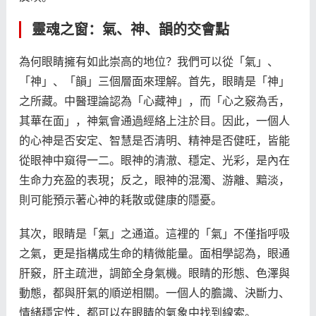
靈魂之窗：氣、神、韻的交會點
為何眼睛擁有如此崇高的地位？我們可以從「氣」、
「神」、「韻」三個層面來理解。首先，眼睛是「神」
之所藏。中醫理論認為「心藏神」，而「心之竅為舌，
其華在面」，神氣會通過經絡上注於目。因此，一個人
的心神是否安定、智慧是否清明、精神是否健旺，皆能
從眼神中窺得一二。眼神的清澈、穩定、光彩，是內在
生命力充盈的表現；反之，眼神的混濁、游離、黯淡，
則可能預示著心神的耗散或健康的隱憂。
其次，眼睛是「氣」之通道。這裡的「氣」不僅指呼吸
之氣，更是指構成生命的精微能量。面相學認為，眼通
肝竅，肝主疏泄，調節全身氣機。眼睛的形態、色澤與
動態，都與肝氣的順逆相關。一個人的膽識、決斷力、
情緒穩定性，都可以在眼睛的氣象中找到線索。