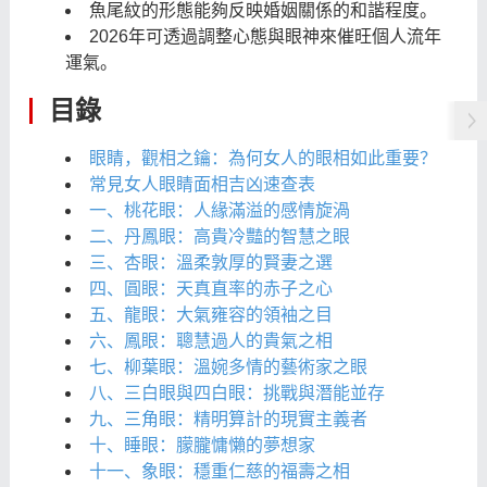
魚尾紋的形態能夠反映婚姻關係的和諧程度。
2026年可透過調整心態與眼神來催旺個人流年
運氣。
目錄
眼睛，觀相之鑰：為何女人的眼相如此重要？
常見女人眼睛面相吉凶速查表
一、桃花眼：人緣滿溢的感情旋渦
二、丹鳳眼：高貴冷豔的智慧之眼
三、杏眼：溫柔敦厚的賢妻之選
四、圓眼：天真直率的赤子之心
五、龍眼：大氣雍容的領袖之目
六、鳳眼：聰慧過人的貴氣之相
七、柳葉眼：溫婉多情的藝術家之眼
八、三白眼與四白眼：挑戰與潛能並存
九、三角眼：精明算計的現實主義者
十、睡眼：朦朧慵懶的夢想家
十一、象眼：穩重仁慈的福壽之相