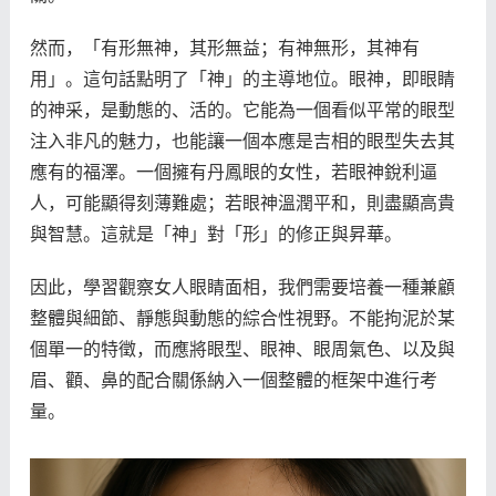
然而，「有形無神，其形無益；有神無形，其神有
用」。這句話點明了「神」的主導地位。眼神，即眼睛
的神采，是動態的、活的。它能為一個看似平常的眼型
注入非凡的魅力，也能讓一個本應是吉相的眼型失去其
應有的福澤。一個擁有丹鳳眼的女性，若眼神銳利逼
人，可能顯得刻薄難處；若眼神溫潤平和，則盡顯高貴
與智慧。這就是「神」對「形」的修正與昇華。
因此，學習觀察女人眼睛面相，我們需要培養一種兼顧
整體與細節、靜態與動態的綜合性視野。不能拘泥於某
個單一的特徵，而應將眼型、眼神、眼周氣色、以及與
眉、顴、鼻的配合關係納入一個整體的框架中進行考
量。