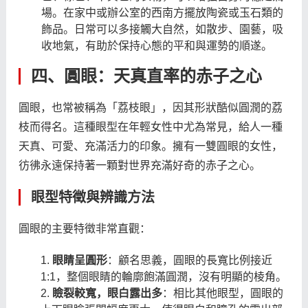
場。在家中或辦公室的西南方擺放陶瓷或玉石類的
飾品。日常可以多接觸大自然，如散步、園藝，吸
收地氣，有助於保持心態的平和與運勢的順遂。
四、圓眼：天真直率的赤子之心
圓眼，也常被稱為「荔枝眼」，因其形狀酷似圓潤的荔
枝而得名。這種眼型在年輕女性中尤為常見，給人一種
天真、可愛、充滿活力的印象。擁有一雙圓眼的女性，
彷彿永遠保持著一顆對世界充滿好奇的赤子之心。
眼型特徵與辨識方法
圓眼的主要特徵非常直觀：
眼睛呈圓形
：顧名思義，圓眼的長寬比例接近
1:1，整個眼睛的輪廓飽滿圓潤，沒有明顯的棱角。
瞼裂較寬，眼白露出多
：相比其他眼型，圓眼的