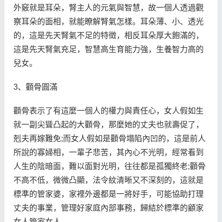
外竅就是耳朵，腎主人的元氣與智慧，故一個人透過觀
察耳朵的面相，就能瞭解腎氣怎樣。耳朵薄、小、透光
的，這是先天腎氣不足的特徵，相反耳朵厚大飽滿的，
這是先天腎氣充足，智慧高生育能力強，生養智力高的
兒女。
3、顴骨圓滿
顴骨表示了有這麼一個人的權力與責任心，女人假如生
就一副尖聳凸起的大顴骨，那麼她的丈夫也就壽促了，
剋夫再嫁難免;而女人假如是顴骨塌陷內凹的，這是前人
所說的寡婦相，一輩子悲苦，其內心不光明，經常看到
人生的陰暗面，難以面對光明，往往都是孤獨終老;顴骨
不高不低，微微凸顯，法令紋清晰又不深刻的，這就是
標準的管家婆，家裡外邊都是一將好手，可能協助打理
丈夫的事業，管理好家庭內部事務，歸結於標準的顧家
女人管家女人。