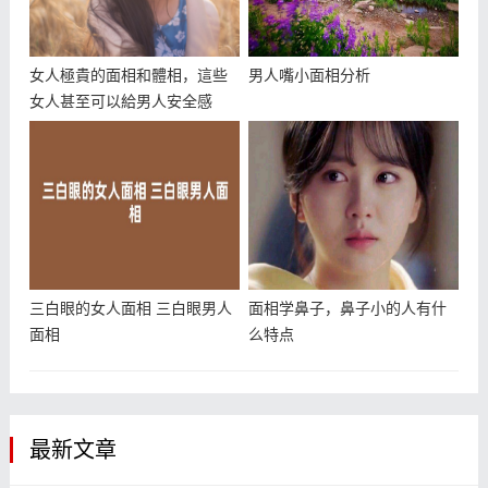
女人極貴的面相和體相，這些
男人嘴小面相分析
女人甚至可以給男人安全感
三白眼的女人面相 三白眼男人
面相学鼻子，鼻子小的人有什
面相
么特点
最新文章