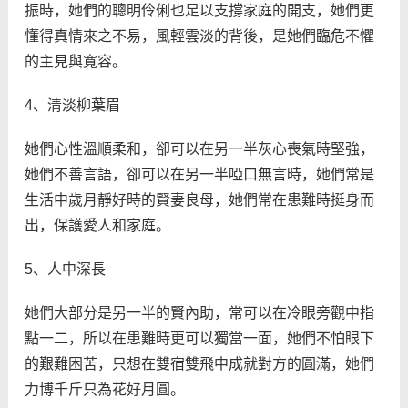
振時，她們的聰明伶俐也足以支撐家庭的開支，她們更
懂得真情來之不易，風輕雲淡的背後，是她們臨危不懼
的主見與寬容。
4、清淡柳葉眉
她們心性溫順柔和，卻可以在另一半灰心喪氣時堅強，
她們不善言語，卻可以在另一半啞口無言時，她們常是
生活中歲月靜好時的賢妻良母，她們常在患難時挺身而
出，保護愛人和家庭。
5、人中深長
她們大部分是另一半的賢內助，常可以在冷眼旁觀中指
點一二，所以在患難時更可以獨當一面，她們不怕眼下
的艱難困苦，只想在雙宿雙飛中成就對方的圓滿，她們
力博千斤只為花好月圓。