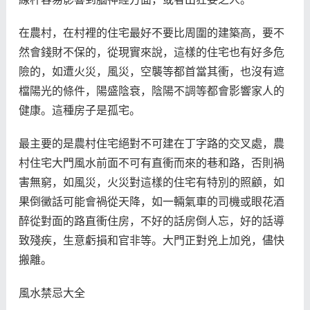
在農村，在村裡的住宅最好不要比周圍的建築高，要不
然會錢財不保的，從現實來說，這樣的住宅也有好多危
險的，如遭火災，風災，空襲等都首當其衝，也沒有遮
檔陽光的條件，陽盛陰衰，陰陽不調等都會影響家人的
健康。這種房子是孤宅。
最主要的是農村住宅絕對不可建在丁字路的交叉處，農
村住宅大門風水前面不可有直衝而來的巷和路，否則禍
害無窮，如風災，火災對這樣的住宅有特別的照顧，如
果倒黴話可能會禍從天降，如一輛氣車的司機或眼花酒
醉從對面的路直衝住房，不好的話房倒人忘，好的話導
致殘疾，生意虧損和官非等。大門正對兇上加兇，儘快
搬離。
風水禁忌大全