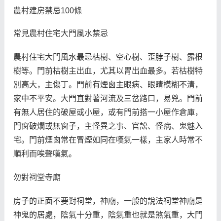
農村建房禁忌100條
常見農村住宅大門風水禁忌
農村住宅大門風水最忌枯樹、空心樹、歪脖子樹、露根
樹等。門前枯樹主出血，尤其以胃出血最多。若枯樹特
別高大，主傷丁。門前有煙囪主眼病、眼睛模糊不清，
家中不平安。大門直對著河流及三岔路口，易兇。門前
有無人居住的破屋或小屋，或有門前搭一小屋作倉庫，
門窗破爛或無窗子，主怪異之事、官訟、怪病、鬼魅入
宅。門前煙囪常在冒煙如同在嘆氣一樣，主家人時常不
順利而唉聲嘆氣。
勿對祠堂寺廟
房子的正面不要對祠堂，神廟，一般的說法祠堂神廟是
神鬼的居處，陰氣十分重，陰氣重也就是煞氣重，大門