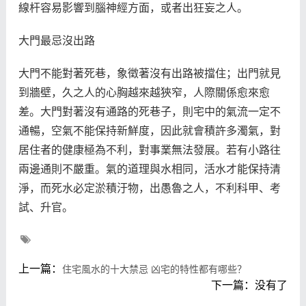
線杆容易影響到腦神經方面，或者出狂妄之人。
大門最忌沒出路
大門不能對著死巷，象徵著沒有出路被擋住；出門就見
到牆壁，久之人的心胸越來越狹窄，人際關係愈來愈
差。大門對著沒有通路的死巷子，則宅中的氣流一定不
通暢，空氣不能保持新鮮度，因此就會積許多濁氣，對
居住者的健康極為不利，對事業無法發展。若有小路往
兩邊通則不嚴重。氣的道理與水相同，活水才能保持清
淨，而死水必定淤積汙物，出愚魯之人，不利科甲、考
試、升官。
上一篇：
住宅風水的十大禁忌 凶宅的特性都有哪些？
下一篇：没有了