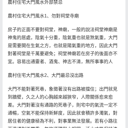
農村住宅大門風水外部禁忌
農村住宅大門風水1、勿對祠堂寺廟
房子的正面不要對祠堂，神廟，一般的說法祠堂神廟是
神鬼的居處，陰氣十分重，陰氣重也就是煞氣重，大門
是需要開在生氣之方，也就是陽氣重的地方，因此大門
對著祠堂是千萬要避免；祠堂神廟若在房子的後面亦不
宜。容易出通靈者、酒鬼、神志不清，無所事事的人
農村住宅大門風水2、大門最忌沒出路
大門不能對著死巷，象徵著沒有出路被擋住；出門就見
到牆壁，久之人的心胸越來越狹窄，人際關係愈來愈
差。大門對著沒有通路的死巷子，則宅中的氣流一定不
通暢，空氣不能保持新鮮度，因此就會積許多濁氣，對
居住者的健康極為不利，對事業無法發展。若有小路往