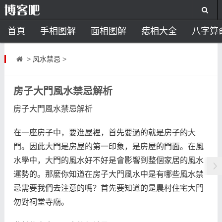
首頁
手相图解
面相图解
痣相大全
八字算
风水开运
助运饰品
风水禁忌
风水问答
招
>
风水禁忌
>
住宅风水
卧室风水
家居风水
阳宅风水
风
房子大門風水禁忌解析
房子大門風水禁忌解析
在一座房子中，要進屋裡，首先要過的就是房子的大
門。因此大門是房屋的第一印象，是房屋的門面。在風
水學中，大門的風水好不好是會影響到整個家居的風水
運勢的。那麼你知道在房子大門風水中是有哪些風水禁
忌需要我們去注意的嗎？首先要知道的是農村住宅大門
勿對祠堂寺廟。