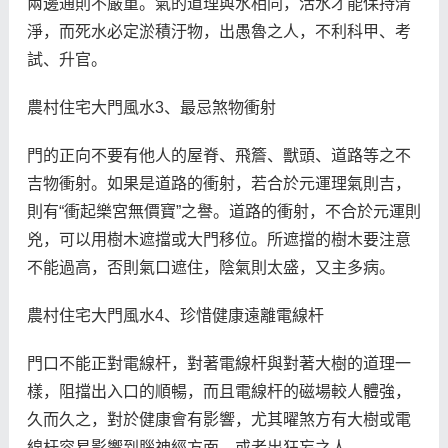
兩邊通則不嚴重。氣的道理與水相同，活水才能保持清
淨，而死水必定淤積汙物，出愚魯之人，不利科甲、考
試、升官。
農村住宅大門風水3、最忌煞物衝射
門的正向不要有他人的屋脊、飛簷、獸頭、道路等之不
吉物衝射。如果是道路的衝射，若合於元運理氣則吉，
則有“衝起樂宮無價寶”之譽。道路的衝射，不合於元運則
兇，可以用樹木遮擋或大門移位。所遮擋的樹木要注意
不能過高，否則氣口遮住，陰氣則太盛，又主多病。
農村住宅大門風水4、珍惜健康遠離電線杆
門口不能正對電線杆，對著電線杆與對著大樹的道理一
樣，阻擋出入口的順暢，而且電線杆的磁場較人體強，
久而久之，對於健康會有影響，尤其曜煞方有大樹或電
線杆容易影響到腦神經方面，或者出狂妄之人。