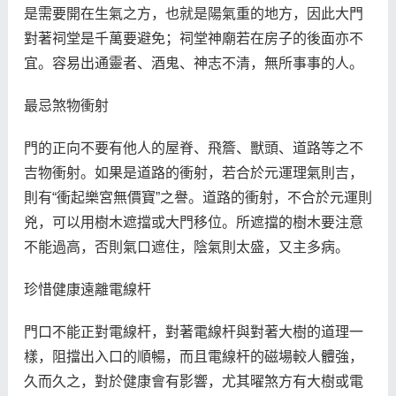
是需要開在生氣之方，也就是陽氣重的地方，因此大門
對著祠堂是千萬要避免；祠堂神廟若在房子的後面亦不
宜。容易出通靈者、酒鬼、神志不清，無所事事的人。
最忌煞物衝射
門的正向不要有他人的屋脊、飛簷、獸頭、道路等之不
吉物衝射。如果是道路的衝射，若合於元運理氣則吉，
則有“衝起樂宮無價寶”之譽。道路的衝射，不合於元運則
兇，可以用樹木遮擋或大門移位。所遮擋的樹木要注意
不能過高，否則氣口遮住，陰氣則太盛，又主多病。
珍惜健康遠離電線杆
門口不能正對電線杆，對著電線杆與對著大樹的道理一
樣，阻擋出入口的順暢，而且電線杆的磁場較人體強，
久而久之，對於健康會有影響，尤其曜煞方有大樹或電