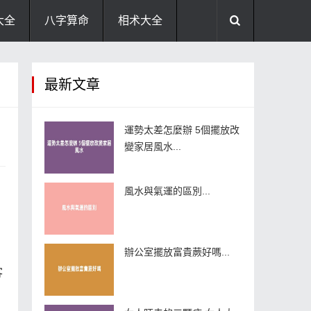
大全
八字算命
相术大全
助运饰品
风水禁忌
风水问答
最新文章
住宅风水
卧室风水
家居风水
運勢太差怎麼辦 5個擺放改
變家居風水...
風水與氣運的區別...
辦公室擺放富貴蕨好嗎...
，
客