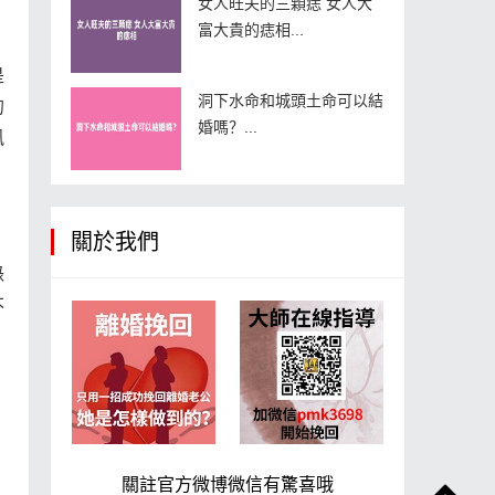
女人旺夫的三顆痣 女人大
富大貴的痣相...
是
洞下水命和城頭土命可以結
的
婚嗎？...
風
關於我們
綠
不
，
關註官方微博微信有驚喜哦