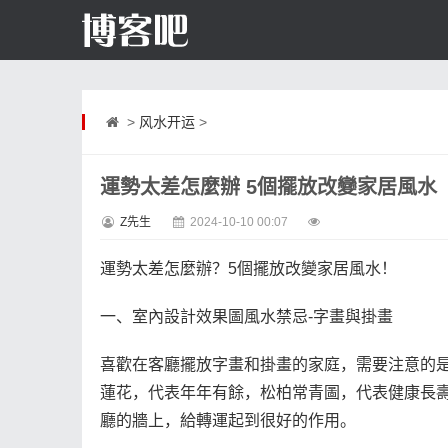
>
风水开运
>
運勢太差怎麼辦 5個擺放改變家居風水
Z先生
2024-10-10 00:07
運勢太差怎麼辦？5個擺放改變家居風水！
一、室內設計效果圖風水禁忌-字畫與掛畫
喜歡在客廳擺放字畫和掛畫的家庭，需要注意的
蓮花，代表年年有餘，松柏常青圖，代表健康長
廳的牆上，給轉運起到很好的作用。