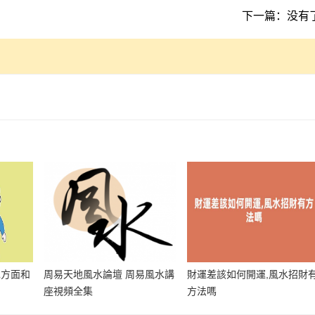
下一篇：没有
兒方面和
周易天地風水論壇 周易風水講
財運差該如何開運,風水招財
座視頻全集
方法嗎