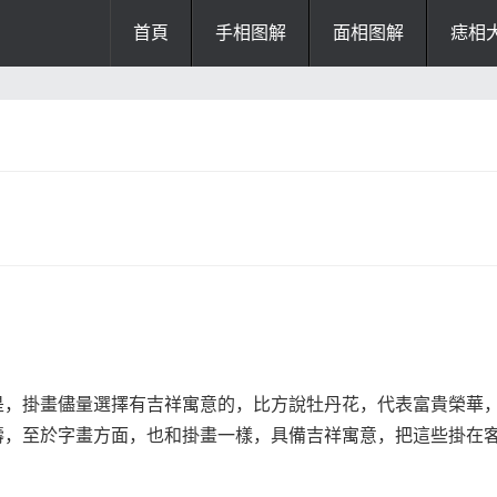
首頁
手相图解
面相图解
痣相
办公风水
风水知识
风水开运
招财风水
阴宅风水
厨房风水
阳宅风水
风水
掌纹诊断
是，掛畫儘量選擇有吉祥寓意的，比方說牡丹花，代表富貴榮華
壽，至於字畫方面，也和掛畫一樣，具備吉祥寓意，把這些掛在