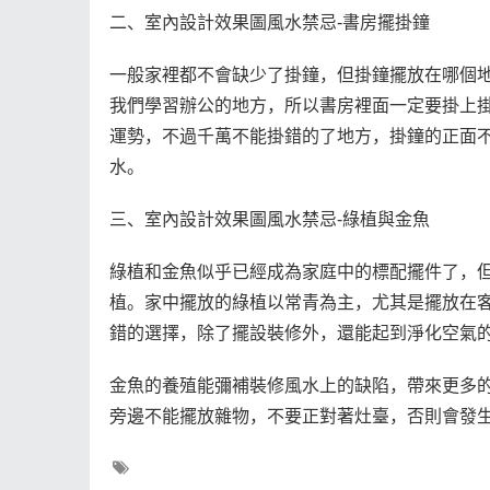
二、室內設計效果圖風水禁忌-書房擺掛鐘
一般家裡都不會缺少了掛鐘，但掛鐘擺放在哪個
我們學習辦公的地方，所以書房裡面一定要掛上
運勢，不過千萬不能掛錯的了地方，掛鐘的正面
水。
三、室內設計效果圖風水禁忌-綠植與金魚
綠植和金魚似乎已經成為家庭中的標配擺件了，
植。家中擺放的綠植以常青為主，尤其是擺放在
錯的選擇，除了擺設裝修外，還能起到淨化空氣
金魚的養殖能彌補裝修風水上的缺陷，帶來更多
旁邊不能擺放雜物，不要正對著灶臺，否則會發