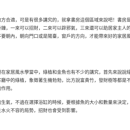
地方合適，可是有很多講究的，就拿書房這個區域來說吧！書房
掛鐘，一來可以招財，二來可以辟邪氣，三來還可以助居家主人
不要朝內，朝向門口或是陽臺，窗戶的方向，才能帶來好的家居
但在家居風水學當中，綠植和金魚也有不少的講究，首先來說說
客廳中的綠植，象徵著生機勃勃，比方說富貴竹，發財樹等都是
的作用。
的生氣，不過在選擇浴缸的時候，要根據魚的大小和數量來決定
生水火不容的局勢，招財也會受到影響。