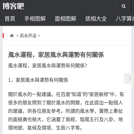
首頁
手相图解
面相图解
痣相大全
八字算
风水开运
助运饰品
风水禁忌
风水问答
招
>
风水开运
>
住宅风水
卧室风水
家居风水
阳宅风水
风
風水運程，家居風水與運勢有何關係
風水運程，家居風水與運勢有何關係？
1，家居風水與運勢有何關係
關於風水的一點建議。在百度“知道”的“家居裝修”中，有
很多的朋友問到了關於風水的問題，在此提出一點個人
的建議，供各位朋友參考。所謂的風水學，實際上牽扯
的面極廣也極大，它涵蓋了易經、陰陽五行及八卦、地
理地貌、氣候及環境、生辰八字等。