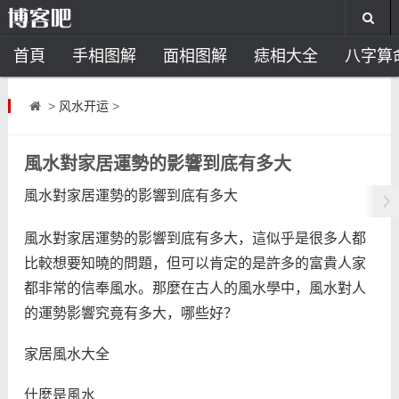
首頁
手相图解
面相图解
痣相大全
八字算
风水开运
助运饰品
风水禁忌
风水问答
招
>
风水开运
>
住宅风水
卧室风水
家居风水
阳宅风水
风
風水對家居運勢的影響到底有多大
風水對家居運勢的影響到底有多大
風水對家居運勢的影響到底有多大，這似乎是很多人都
比較想要知曉的問題，但可以肯定的是許多的富貴人家
都非常的信奉風水。那麼在古人的風水學中，風水對人
的運勢影響究竟有多大，哪些好？
家居風水大全
什麼是風水