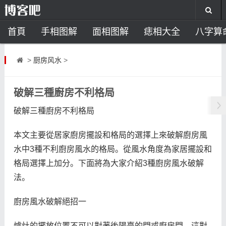
首頁
手相图解
面相图解
痣相大全
八字算
风水开运
助运饰品
风水禁忌
风水问答
招
>
厨房风水
>
住宅风水
卧室风水
家居风水
阳宅风水
风
破解三種廚房不利格局
破解三種廚房不利格局
本文主要從居家廚房擺設和格局的選擇上來破解廚房風
水中3種不利廚房風水的格局。從風水角度為家居擺設和
格局選擇上加分。下面將為大家介紹3種廚房風水破解
法。
廚房風水破解絕招一
爐灶的擺放位置不可以對著後陽臺的門或廚房門，這對