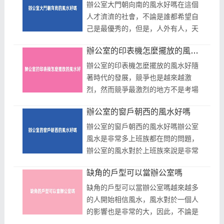
在...
辦公室大門朝向南的風水好嗎在這個
人才濟濟的社會，不論是誰都希望自
己是最優秀的，但是，人外有人，天
外有天，優秀的人一撈一大把，也並
辦公室的印表機怎麼擺放的風水好
不是所有的人每天都加班加點就可以
讓...
辦公室的印表機怎麼擺放的風水好隨
著時代的發展，競爭也是越來越激
烈，然而競爭最激烈的地方不是考場
而是職場，所有的上班族一天中最少
辦公室的窗戶朝西的風水好嗎
有一半的時間都是在辦公室度過的，
因此...
辦公室的窗戶朝西的風水好嗎辦公室
風水是非常多上班族都在問的問題，
辦公室的風水對於上班族來說是非常
重要的，不論是誰都是希望自己可以
缺角的戶型可以當辦公室嗎
有一個好的辦公室的風水的。那麼，
我...
缺角的戶型可以當辦公室嗎越來越多
的人開始相信風水，風水對於一個人
的影響也是非常的大，因此，不論是
誰都不可以小瞧風水這一塊，就像是