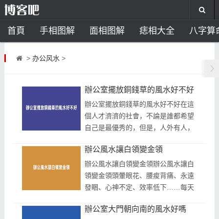
首頁
手相图解
面相图解
痣相大全
八字算
风水开运
助运饰品
风水禁忌
风水问答
招
>
办公风水
>
住宅风水
卧室风水
家居风水
阳宅风水
风
辦公室擺放銅錢草的風水好不好
辦公室擺放銅錢草的風水好不好在這
個人才濟濟的社會，不論是誰都希望
自己是最優秀的，但是，人外有人，
天外有天，優秀的人一撈一大把，也
辦公風水讓白領變金領
並不是所有的人每天都加班加點就可
以...
辦公風水讓白領變金領辦公風水讓白
領變金領頭暈眼花、腰痠背痛、永遠
發睏、心神不定、效率低下……每天
在辦公室至少呆上八個小時的您，是
辦公室大門朝向南的風水好嗎
否也在為這樣的症狀而困擾呢？也許