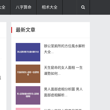
大全
八字算命
相术大全
助运饰品
风水禁忌
风水问答
最新文章
住宅风水
卧室风水
家居风水
辦公室廁所的方位風水解析
大全...
天生窮命的女人面相 一生
運勢如何...
風
男人面部痣相分析圖 男人
面部痣相解析...