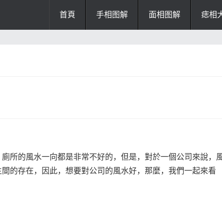
首頁
手相图解
面相图解
痣相
办公风水
风水知识
风水开运
招财风水
阴宅风水
厨房风水
阳宅风水
风水
掌纹诊断
，廁所的風水一向都是非常不好的，但是，對於一個公司來說，
生間的存在，因此，想要對公司的風水好，那麼，我們一起來看