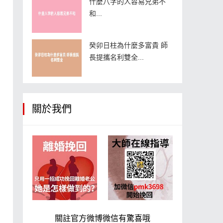
什麼八字的人容易兄弟不
和...
癸卯日柱為什麼多富貴 師
長提攜名利雙全...
關於我們
關註官方微博微信有驚喜哦