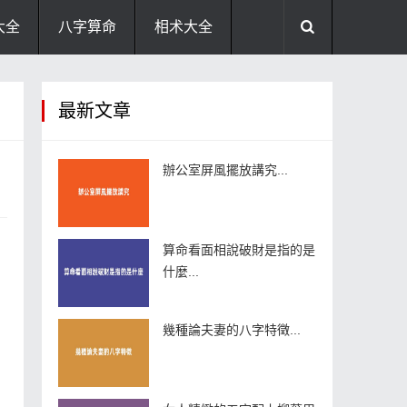
大全
八字算命
相术大全
助运饰品
风水禁忌
风水问答
最新文章
住宅风水
卧室风水
家居风水
辦公室屏風擺放講究...
算命看面相說破財是指的是
什麼...
幾種論夫妻的八字特徵...
。