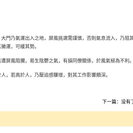
，大門乃氣運出入之地，屏風挑選需謹慎，否則氣息流入，乃阻
其黴運，可緩其勢。
若遭屏風阻攔，易生陰鬱之氣，有損同僚關係，於風氣極為不利
於人，若高於人，乃壓迫感驟增，對其工作影響頗深。
下一篇：没有