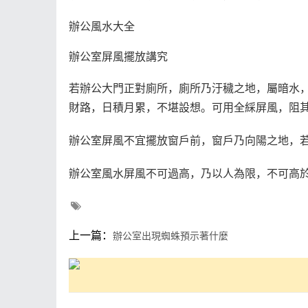
辦公風水大全
辦公室屏風擺放講究
若辦公大門正對廁所，廁所乃汙穢之地，屬暗水
財路，日積月累，不堪設想。可用全綵屏風，阻
辦公室屏風不宜擺放窗戶前，窗戶乃向陽之地，
辦公室風水屏風不可過高，乃以人為限，不可高
上一篇：
辦公室出現蜘蛛預示著什麼