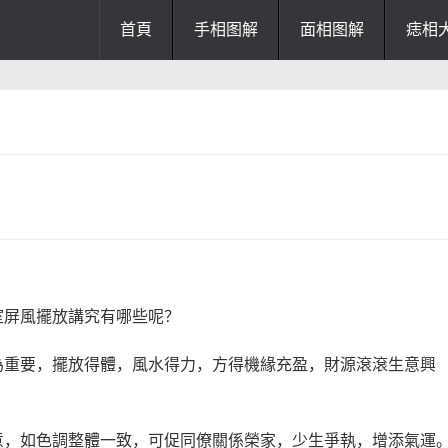
首頁
手相图解
面相图解
痣相
办公风水
风水知识
风水开运
招财风水
阴宅风水
厨房风水
阳宅风水
风水
掌纹诊断
室屏風擺放講究有哪些呢？
為重要，擺放得體，風水得力，方得機緣充盈，財源滾滾生意興
意，如色調整體一致，可促同僚關係榮家，少生爭執，增添氣運