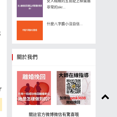
女人精緻的五官配上柳葉眉
非常的skr...
什麼八字膽小沒自信...
其
。
關於我們
了
關註官方微博微信有驚喜哦